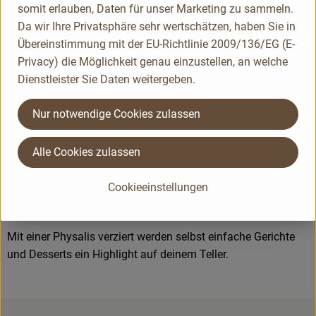
somit erlauben, Daten für unser Marketing zu sammeln.
Die "Trockenblume" entfaltet einen parfümierten Duft und
Da wir Ihre Privatsphäre sehr wertschätzen, haben Sie in
einen leicht säuerlichen Geschmack, hat aber zugleich ein
Übereinstimmung mit der EU-Richtlinie 2009/136/EG (E-
fruchtiges Kirscharoma. Die Früchte können mitsamt den
Privacy) die Möglichkeit genau einzustellen, an welche
kleinen Kernen gegessen werden.
Dienstleister Sie Daten weitergeben.
Was ist drin?
Nur notwendige Cookies zulassen
Sie sind reich an Provitamin A, B und C. In Afrika werden die
Alle Cookies zulassen
gekochten Blätter der Pflanze als Gemüse gegessen und als
Pflaster für entzündete Wunden verwendet.
Cookieeinstellungen
Tipp:
Mit einer Physalis verziert werden selbst einfache Gerichte
und Desserts ein Highlight auf deinem Teller.