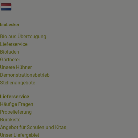
Externer Link zu https://www.biolesker.de/unterseiten/bi
bioLesker
Bio aus Überzeugung
Lieferservice
Bioladen
Gärtnerei
Unsere Hühner
Demonstrationsbetrieb
Stellenangebote
Lieferservice
Häufige Fragen
Probelieferung
Bürokiste
Angebot für Schulen und Kitas
Unser Liefergebiet