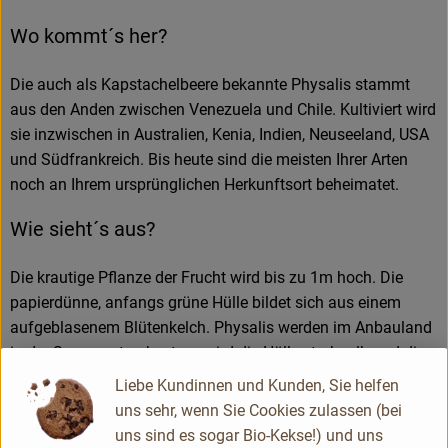
Wo kommt´s her?
Die auch als Kapstachelbeere bekannte Physalis stammt
aus den Anden zwischen Venezuela und Chile. Kultiviert wird
sie inzwischen in Australien, Kenia, Indien, Neuseeland, USA
und Südfrankreich. Bis heute sind die meisten Ihrer Arten
noch an Ihrem ursprünglichen Herkunftsort beheimatet.
Wie sieht´s aus?
Die krautige Pflanze der Frucht wird bis zu 1m hoch. Die
papierdünne, anfangs grüne Hülle bildet sich aus einem
aufgeblasenem Blütenkelch. Physalis werden im Anbauland
in der Sonne getrocknet, so wird die Hülle strohgelb und die
Früchte transportfähig.
Liebe Kundinnen und Kunden, Sie helfen
uns sehr, wenn Sie Cookies zulassen (bei
Wie verwende ich´s?
uns sind es sogar Bio-Kekse!) und uns