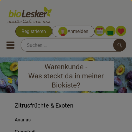
Warenko
Registrieren
Anmelden
Link
Mobiles Menu öffnen oder sc
Such
Warenkunde -
Biokisten
Was steckt da in meiner
Kochkisten
Biokiste?
Neues & Aktionen
Zitrusfrüchte & Exoten
Biokisten
Ananas
Obst & Gemüse
Grapefruit