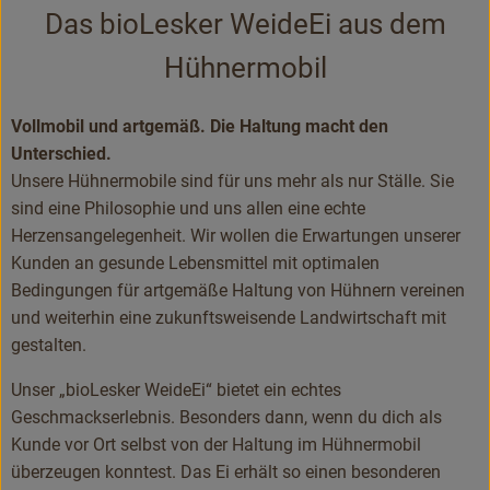
Das bioLesker WeideEi aus dem
Bäckerei
Hühnermobil
Kühltheke
Vorratskammer...
Vollmobil und artgemäß. Die Haltung macht den
Unterschied.
Drogerie
Unsere Hühnermobile sind für uns mehr als nur Ställe. Sie
sind eine Philosophie und uns allen eine echte
Getränke
Herzensangelegenheit. Wir wollen die Erwartungen unserer
Alternativen zu ...
Kunden an gesunde Lebensmittel mit optimalen
Bedingungen für artgemäße Haltung von Hühnern vereinen
und weiterhin eine zukunftsweisende Landwirtschaft mit
Unser Lieferservice
gestalten.
Büro&Kita
Unser „bioLesker WeideEi“ bietet ein echtes
Geschmackserlebnis. Besonders dann, wenn du dich als
Über uns
Kunde vor Ort selbst von der Haltung im Hühnermobil
überzeugen konntest. Das Ei erhält so einen besonderen
Service