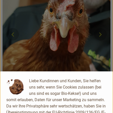
Erna
Liebe Kundinnen und Kunden, Sie helfen
uns sehr, wenn Sie Cookies zulassen (bei
}
„Ich wollt‘ ich wär‘ ein Huhn…“
uns sind es sogar Bio-Kekse!) und uns
Für die Haltung im Hühnermobil bedanken sich Hühner mit
somit erlauben, Daten für unser Marketing zu sammeln.
gesundem und lebhaftem Verhalten, intaktem Gefieder,
Da wir Ihre Privatsphäre sehr wertschätzen, haben Sie in
stabiler Gesundheit – ohne Einsatz von Antibiotika– und
Übereinstimmung mit der EU-Richtlinie 2009/136/EG (E-