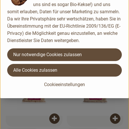
uns sind es sogar Bio-Kekse!) und uns
Produkt zum Warenkorb hinzufügen
somit erlauben, Daten für unser Marketing zu sammeln.
Da wir Ihre Privatsphäre sehr wertschätzen, haben Sie in
4,99 €
/ Stück
Produk
, Preis:
Übereinstimmung mit der EU-Richtlinie 2009/136/EG (E-
Dinkelmehl Type 630 1kg
Privacy) die Möglichkeit genau einzustellen, an welche
5,49 €
/ Stück
, Referenzpreis:
Divers
4,99 €
/ 1kg
, Preis:
, Herkunft:
Dienstleister Sie Daten weitergeben.
Mein Gelierzucker 3:1 500g
, Referenzpreis:
Divers
10,98 €
/ 1kg
, Herkunft:
Nur notwendige Cookies zulassen
, Verband:
, Verband:
Produkt zu Favouriten hinzufügen
Produkt zu Favouriten hinzufügen
, Kontrollstelle:
, Kontrollstelle:
DE-ÖKO-001
DE-ÖKO-001
Alle Cookies zulassen
Cookieeinstellungen
Produkt zum Warenkorb hinzufügen
Produk