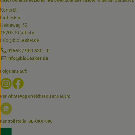
Unser Gemüse beziehen wir bevorzugt aus unserer eigenen Gärtnerei.
Kontakt
bioLesker
Heideweg 52
48703 Stadtlohn
info@bioLesker.de
02563 / 900 530 - 0
info@bioLesker.de
Folge uns auf:
Externer Link zu https://www.instagram.com/biolesker/
Externer Link zu https://www.facebook.com/bioLesk
Per WhatsApp erreichst du uns auch:
Externer Link zu https://www.biolesker.de/lieferservice/w
Kontrollstelle: DE-ÖKO-006
Externer Link zu https://www.bioland.de/verbraucher