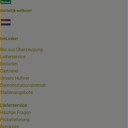
Hartelijk welkom!
Externer Link zu https://www.biolesker.de/unterseiten/bi
bioLesker
Bio aus Überzeugung
Lieferservice
Bioladen
Gärtnerei
Unsere Hühner
Demonstrationsbetrieb
Stellenangebote
Lieferservice
Häufige Fragen
Probelieferung
Bürokiste