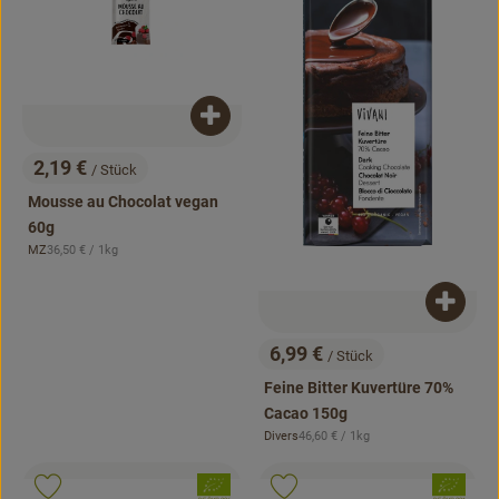
Produkt zum Warenkorb hinzufügen
2,19 €
/ Stück
, Preis:
Mousse au Chocolat vegan
60g
, Referenzpreis:
MZ
36,50 €
/ 1kg
, Herkunft:
Produk
6,99 €
/ Stück
, Preis:
Feine Bitter Kuvertüre 70%
Cacao 150g
, Referenzpreis:
Divers
46,60 €
/ 1kg
, Herkunft:
, Verband:
, Verband:
Produkt zu Favouriten hinzufügen
Produkt zu Favouriten hinzufügen