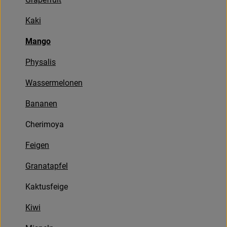
Bäckerei
Kaki
Kühltheke
Mango
Vorratskammer...
Physalis
Drogerie
Wassermelonen
Getränke
Bananen
Alternativen zu ...
Cherimoya
Feigen
Unser Lieferservice
Granatapfel
Büro&Kita
Kaktusfeige
Über uns
Kiwi
Service