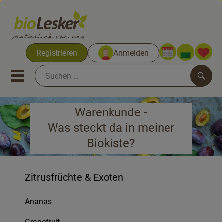
Warenko
Registrieren
Anmelden
Link
Mobiles Menu öffnen oder sc
Such
Warenkunde -
Biokisten
Was steckt da in meiner
Kochkisten
Biokiste?
Neues & Aktionen
Zitrusfrüchte & Exoten
Biokisten
Ananas
Obst & Gemüse
Grapefruit