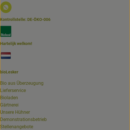
Externer Link zu https://www.biolesker.de/lieferservice/w
Kontrollstelle: DE-ÖKO-006
Externer Link zu https://www.bioland.de/verbraucher
Hartelijk welkom!
Externer Link zu https://www.biolesker.de/unterseiten/bi
bioLesker
Bio aus Überzeugung
Lieferservice
Bioladen
Gärtnerei
Unsere Hühner
Demonstrationsbetrieb
Stellenangebote