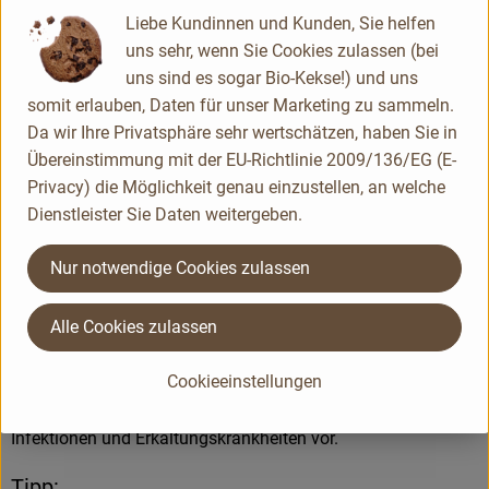
subtropischen Obstsorten. Das leckere Fruchtfleisch verführt
Liebe Kundinnen und Kunden, Sie helfen
auch den letzten Obstmuffel zum Naschen.
uns sehr, wenn Sie Cookies zulassen (bei
uns sind es sogar Bio-Kekse!) und uns
Die Schale der Mango wird nicht verzehrt und die Mango
somit erlauben, Daten für unser Marketing zu sammeln.
sollte vor Verzehr etwas gekühlt werden. Am einfachsten
Da wir Ihre Privatsphäre sehr wertschätzen, haben Sie in
schneidet man die Frucht auf und entfernt den Kern, um
Übereinstimmung mit der EU-Richtlinie 2009/136/EG (E-
dann das Fruchtfleisch mit einem Löffel zu verzehren. Die
Privacy) die Möglichkeit genau einzustellen, an welche
Mangos kann man aber auch schälen und dann das
Dienstleister Sie Daten weitergeben.
Fruchtfleisch in Stücke schneiden. Diese finden dann z.B. im
Müsli, Desserts, Kuchen oder als Beilage zu Reisgerichten
Nur notwendige Cookies zulassen
tolle Verwendung.
Alle Cookies zulassen
Was ist drin?
Cookieeinstellungen
Die Früchte verfügen über einen hohen Anteil an Karotene,
Vitamin E und Vitamin C. Dadurch beugt sie gegen
Infektionen und Erkältungskrankheiten vor.
Tipp: