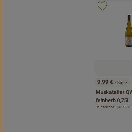
Produkt zu 
9,99 €
/ Stück
, Preis:
Muskateller Q
feinherb 0,75L
, Referenzpr
Deutschland
13,32 €
/ 1l
, Herkunft: