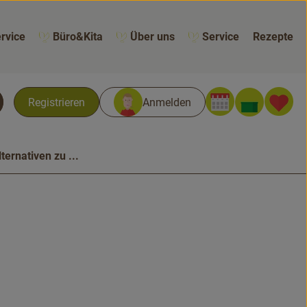
rvice
Büro&Kita
Über uns
Service
Rezepte
Warenk
L
Registrieren
Anmelden
chen
lternativen zu ...