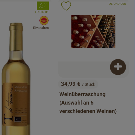
, Kontrollstelle:
, Verband:
DE-ÖKO-006
odukt zu Favouriten hinzufügen
Produkt zu Favouriten hinzuf
, Kontrollstelle:
FR-BIO-01
, EU Herkunft:
Rivesaltes
Produkt
enkorb hinzufügen
34,99 €
/ Stück
, Preis:
Weinüberraschung
(Auswahl an 6
verschiedenen Weinen)