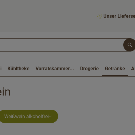
Unser Lieferse
Su
i
Kühltheke
Vorratskammer...
Drogerie
Getränke
A
in
Weißwein alkoholfrei