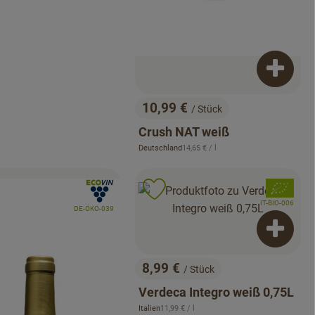
Produkt
10,99 €
/ Stück
, Preis:
Crush NAT weiß
, Referenzpreis:
Deutschland
14,65 €
/ l
, Herkunft:
, Verband:
, Verband:
odukt zu Favouriten hinzufügen
Produkt zu Favouriten hinzuf
, Kontrollstelle:
IT-BIO-006
, Kontrollstelle:
DE-ÖKO-039
Produkt
8,99 €
/ Stück
, Preis:
Verdeca Integro weiß 0,75L
, Referenzpreis:
Italien
11,99 €
/ l
, Herkunft: