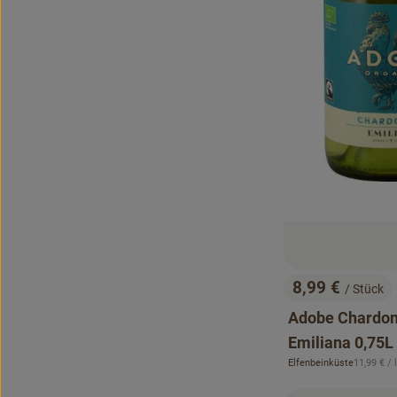
8,99 €
/ Stück
, Preis:
Adobe Chardo
Emiliana 0,75L
, Referenz
Elfenbeinküste
11,99 €
/ l
, Herkunft: