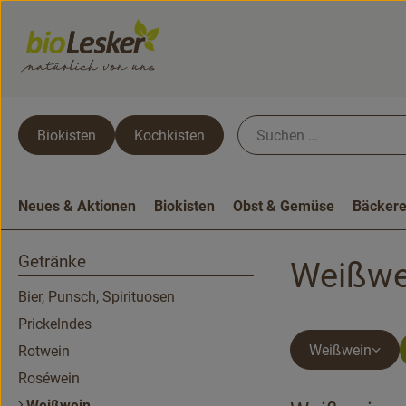
Biokisten
Kochkisten
Neues & Aktionen
Biokisten
Obst & Gemüse
Bäckere
Getränke
Weißwe
Bier, Punsch, Spirituosen
Prickelndes
Weißwein
Rotwein
Roséwein
Weißwein