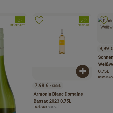
, Verband:
, Verband:
Favouriten hinzufügen
Produkt zu Favouriten hinzufügen
Pr
, Kontrollstelle:
, Kontrollstelle:
DE-ÖKO-007
FR-BIO-01
ot
9,99 
, Preis
Sonnen
Weißwe
0,75L
Produkt zum War
Deutschlan
, Herkunft:
7,99 €
/ Stück
, Preis:
Armonia Blanc Domaine
Bassac 2023 0,75L
, Referenzpreis:
Frankreich
10,65 €
/ l
, Herkunft: