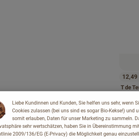
12,49
, Preis
T de T
de Rive
Liebe Kundinnen und Kunden, Sie helfen uns sehr, wenn S
,
Frankreich
2
, Herkunft:
Cookies zulassen (bei uns sind es sogar Bio-Kekse!) und 
somit erlauben, Daten für unser Marketing zu sammeln. D
, Verband:
, Verband:
Favouriten hinzufügen
Produkt zu Favouriten hinzufügen
Pr
ivatsphäre sehr wertschätzen, haben Sie in Übereinstimmung mit
, Kontrollstelle:
ES-ECO-001-AN
, Kontrollstelle:
DE-ÖKO-006
tlinie 2009/136/EG (E-Privacy) die Möglichkeit genau einzustell