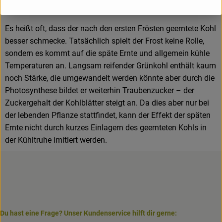
Phosphor, Magnesium, Natrium und Eisen.
Es heißt oft, dass der nach den ersten Frösten geerntete Kohl
besser schmecke. Tatsächlich spielt der Frost keine Rolle,
sondern es kommt auf die späte Ernte und allgemein kühle
Temperaturen an. Langsam reifender Grünkohl enthält kaum
noch Stärke, die umgewandelt werden könnte aber durch die
Photosynthese bildet er weiterhin Traubenzucker – der
Zuckergehalt der Kohlblätter steigt an. Da dies aber nur bei
der lebenden Pflanze stattfindet, kann der Effekt der späten
Ernte nicht durch kurzes Einlagern des geernteten Kohls in
der Kühltruhe imitiert werden.
Du hast eine Frage? Unser Kundenservice hilft dir gerne: