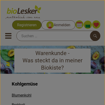
Warenko
Registrieren
Anmelden
Link
Mobiles Menu öffnen oder sc
Such
Warenkunde -
Biokisten
Was steckt da in meiner
Kochkisten
Biokiste?
Neues & Aktionen
Kohlgemüse
Biokisten
Blumenkohl
Obst & Gemüse
Brokkoli