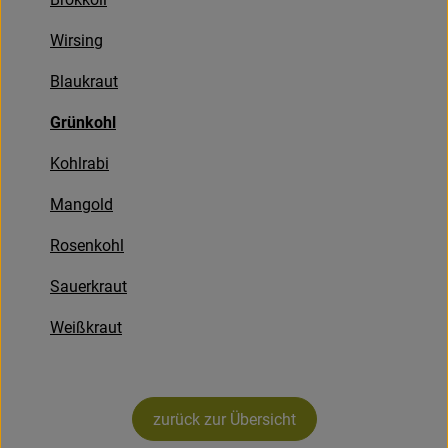
Bäckerei
Wirsing
Kühltheke
Blaukraut
Vorratskammer...
Grünkohl
Drogerie
Kohlrabi
Getränke
Mangold
Alternativen zu ...
Rosenkohl
Sauerkraut
Unser Lieferservice
Weißkraut
Büro&Kita
Über uns
zurück zur Übersicht
Service