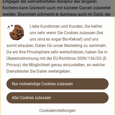
Entgegen der weitverbreiteten Rezeptur des längeren
Kochens kann Grünkohl auch mit kürzerer Garzeit zubereitet
werden. Blanchiert schmeckt er durchaus auch im Salat, der
mit kräftigen Aromen wie Speck, Schinken und Zwiebeln
Liebe Kundinnen und Kunden, Sie helfen
verfeinert werden kann.
uns sehr, wenn Sie Cookies zulassen (bei
Was ist drin?
uns sind es sogar Bio-Kekse!) und uns
somit erlauben, Daten für unser Marketing zu sammeln.
Typische Anbaugebiete heute sind Mittel- und Westeuropa,
Da wir Ihre Privatsphäre sehr wertschätzen, haben Sie in
Nordamerika und Ost- sowie Westafrika. Im Norden
Übereinstimmung mit der EU-Richtlinie 2009/136/EG (E-
Deutschlands streiten sich alle Jahre wieder die Städte
Privacy) die Möglichkeit genau einzustellen, an welche
Bremen und Oldenburg darum, wessen „Spezialität“ der
Dienstleister Sie Daten weitergeben.
Grünkohl denn nun ist. Die längste Tradition können die
Bremer nachweisen, die seit 1545 ein öffentliches
Nur notwendige Cookies zulassen
Grünkohlessen zelebrieren.
Alle Cookies zulassen
Grünkohl ist ernährungsphysiologisch der Spitzenreiter unter
den Kohlarten. Er enthält besonders wertvolles Eiweiß,
Cookieeinstellungen
Kohlehydrate und einen hohen Anteil an Kalium, Calcium,