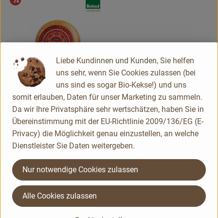
Angebot
, Kontrollstelle:
DE-ÖKO-006
Liebe Kundinnen und Kunden, Sie helfen
uns sehr, wenn Sie Cookies zulassen (bei
uns sind es sogar Bio-Kekse!) und uns
somit erlauben, Daten für unser Marketing zu sammeln.
0.2 kg
eingeplant
Da wir Ihre Privatsphäre sehr wertschätzen, haben Sie in
Übereinstimmung mit der EU-Richtlinie 2009/136/EG (E-
22,90 €
/ kg
Privacy) die Möglichkeit genau einzustellen, an welche
, Preis:
Aurora Rotes Gold Käse
Dienstleister Sie Daten weitergeben.
(laktosefrei)
Deutschland
Nur notwendige Cookies zulassen
, Herkunft:
Alle Cookies zulassen