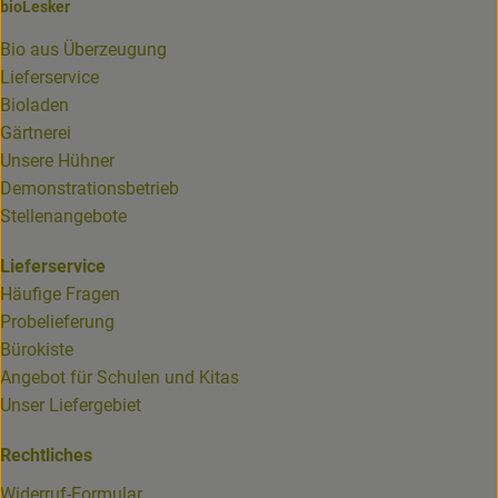
bioLesker
Bio aus Überzeugung
Lieferservice
Bioladen
Gärtnerei
Unsere Hühner
Demonstrationsbetrieb
Stellenangebote
Lieferservice
Häufige Fragen
Probelieferung
Bürokiste
Angebot für Schulen und Kitas
Unser Liefergebiet
Rechtliches
Widerruf-Formular