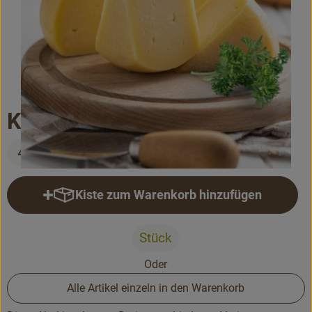
Bäckerei
Kühltheke
Vorratskammer...
Drogerie
Käselust milder Käse
Getränke
4,60 €
Alternativen zu ...
Kiste zum Warenkorb hinzufügen
Kiste zum Warenkorb hinzufüge
Unser Lieferservice
Stück
Büro&Kita
Oder
Über uns
Alle Artikel einzeln in den Warenkorb
Service