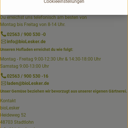
Cookieeinstellungen
Du hast eine Frage? Unser Kundenservice hilft dir gerne:
Du erreichst uns telefonisch am besten von
Montag bis Freitag von 8-14 Uhr.
02563 / 900 530 -0
info@bioLesker.de
Unseren Hofladen erreichst du wie folgt:
Montag - Freitag 9:00-12:30 Uhr & 14:30-18:00 Uhr
Samstag 9:00-13:00 Uhr
02563 / 900 530 -16
laden@bioLesker.de
Unser Gemüse beziehen wir bevorzugt aus unserer eigenen Gärtnerei.
Kontakt
bioLesker
Heideweg 52
48703 Stadtlohn