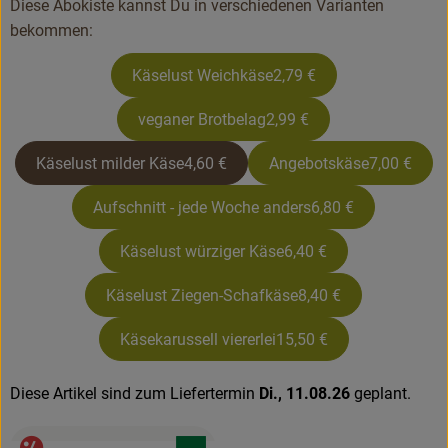
Diese Abokiste kannst Du in verschiedenen Varianten
bekommen:
Rezepte
Käselust Weichkäse
2,79 €
veganer Brotbelag
2,99 €
Käselust milder Käse
4,60 €
Angebotskäse
7,00 €
Aufschnitt - jede Woche anders
6,80 €
Käselust würziger Käse
6,40 €
Käselust Ziegen-Schafkäse
8,40 €
Käsekarussell viererlei
15,50 €
Diese Artikel sind zum Liefertermin
Di., 11.08.26
geplant.
, Verband: