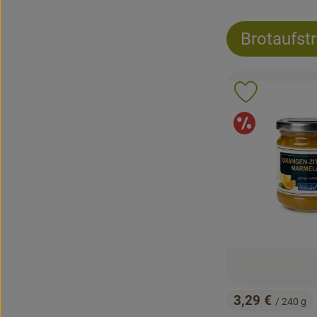
Brotaufst
Produkt zu 
Angeb
3,29 €
/ 240 g
, Preis: