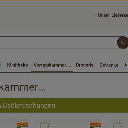
Unser Lieferse
Su
i
Kühltheke
Vorratskammer...
Drogerie
Getränke
A
kammer...
 & Backmischungen
, Verband:
, Verband: