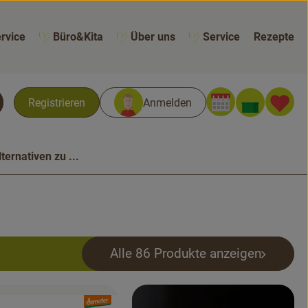
rvice
Büro&Kita
Über uns
Service
Rezepte
Warenk
L
Registrieren
Anmelden
chen
lternativen zu ...
Alle 86 Produkte anzeigen
, Verband: