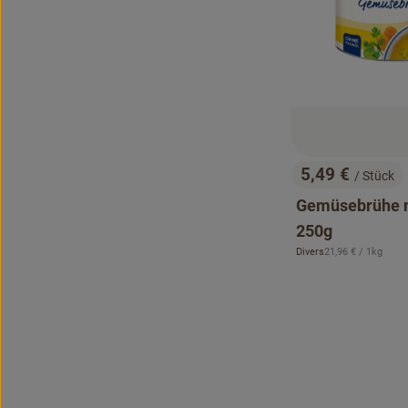
5,49 €
/ Stück
, Preis:
Gemüsebrühe m
250g
, Referenzpreis:
Divers
21,96 €
/ 1kg
, Herkunft: