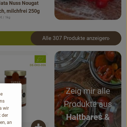
lata Nuss Nougat
ch, milchfrei 250g
renzpreis:
 €
/ 1kg
Alle 307 Produkte anzeigen
, Verband:
odukt zu Favouriten hinzufügen
, Kontrollstelle:
DE-ÖKO-006
ngebot
Zeig mir alle
ie
uns
Produkte aus
a wir
Haltbares &
 der
en, an