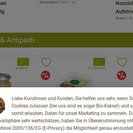
, Referenzpreis:
nen
Noccio
Deutschland
23,80 €
/ kg
, Herkunft:
0g
Aufstri
, Refe
Divers
21,96
, Herkunft:
& Antipasti
, Verband:
, Verband:
Favouriten hinzufügen
Produkt zu Favouriten hinzufügen
Pr
, Kontrollstelle:
, Kontrollstelle:
NL-BIO-01
DE-ÖKO-039
ot
Angebot
A
Liebe Kundinnen und Kunden, Sie helfen uns sehr, wenn S
Cookies zulassen (bei uns sind es sogar Bio-Kekse!) und 
somit erlauben, Daten für unser Marketing zu sammeln. D
ivatsphäre sehr wertschätzen, haben Sie in Übereinstimmung mit
tlinie 2009/136/EG (E-Privacy) die Möglichkeit genau einzustell