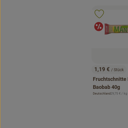
Produkt zu 
Angeb
1,19 €
/ Stück
, Preis:
Fruchtschnitte
Baobab 40g
, Referenzpr
Deutschland
29,75 €
/ kg
, Herkunft: