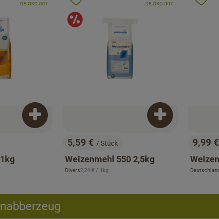
Favouriten hinzufügen
Produkt zu Favouriten hinzufügen
Pr
, Kontrollstelle:
, Kontrollstelle:
DE-ÖKO-007
DE-ÖKO-007
ot
Angebot
Produkt zum Warenkorb hinzufügen
Produkt zum War
5,59 €
9,99 
/ Stück
, Preis:
, Preis
 1kg
Weizenmehl 550 2,5kg
Weizen
eis:
, Referenzpreis:
Divers
2,24 €
/ 1kg
Deutschlan
, Herkunft:
, Herkunft:
Knabberzeug