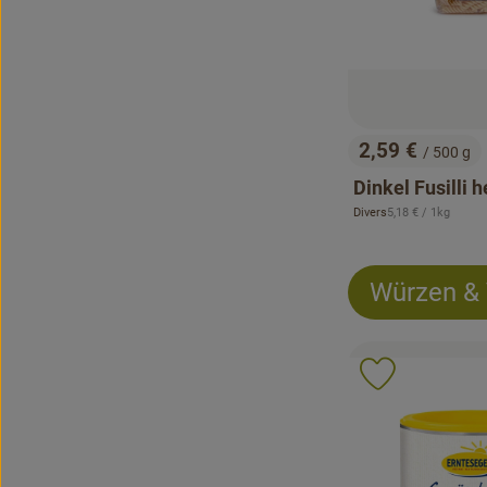
2,59 €
/ 500 g
, Preis:
Dinkel Fusilli h
, Referenzpreis:
Divers
5,18 €
/ 1kg
, Herkunft:
Würzen & 
Produkt zu 