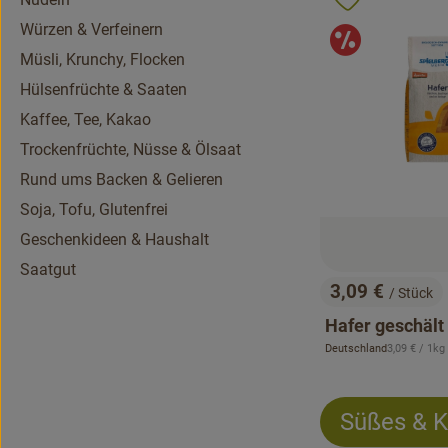
Produkt zu 
Würzen & Verfeinern
Angeb
Müsli, Krunchy, Flocken
Hülsenfrüchte & Saaten
Kaffee, Tee, Kakao
Trockenfrüchte, Nüsse & Ölsaat
Rund ums Backen & Gelieren
Soja, Tofu, Glutenfrei
Geschenkideen & Haushalt
Saatgut
3,09 €
/ Stück
, Preis:
Hafer geschält
, Referenzpr
Deutschland
3,09 €
/ 1kg
, Herkunft:
Süßes & 