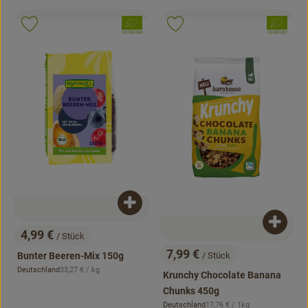
, Verband:
, Verband:
Produkt zu Favouriten hinzufügen
Produkt zu Favouriten hinzufügen
, Kontrollstelle:
, Kontrollstelle:
DE-ÖKO-006
DE-ÖKO-007
Produkt zum Warenkorb hinzufügen
Produk
4,99 €
/ Stück
, Preis:
7,99 €
Bunter Beeren-Mix 150g
/ Stück
, Preis:
, Referenzpreis:
Deutschland
33,27 €
/ kg
Krunchy Chocolate Banana
, Herkunft:
Chunks 450g
, Referenzpreis:
Deutschland
17,76 €
/ 1kg