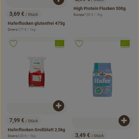
Produkt zum Warenkorb hinzufügen
, Preis:
High Protein Flocken 500g
3,69 €
/ Stück
, Referenzpreis:
Europa
7,98 €
/ 1kg
, Preis:
, Herkunft:
Haferflocken glutenfrei 475g
, Referenzpreis:
Divers
7,77 €
/ 1kg
, Herkunft:
, Verband:
, Verband:
Produkt zu Favouriten hinzufügen
Produkt zu Favouriten hinzufügen
, Kontrollstelle:
, Kontrollstelle:
DE-ÖKO-007
DE-ÖKO-007
Produkt zum Warenkorb hinzufügen
7,99 €
/ Stück
Produk
, Preis:
Haferflocken Großblatt 2,5kg
3,49 €
/ Stück
, Referenzpreis:
Divers
3,20 €
/ 1kg
, Herkunft: