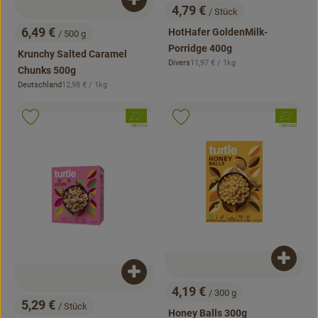
Produkt zum Warenkorb hinzufügen
4,79 €
/ Stück
, Preis:
6,49 €
HotHafer GoldenMilk-
/ 500 g
, Preis:
Porridge 400g
Krunchy Salted Caramel
, Referenzpreis:
Divers
11,97 €
/ 1kg
, Herkunft:
Chunks 500g
, Referenzpreis:
Deutschland
12,98 €
/ 1kg
, Herkunft:
, Verband:
, Verband:
Produkt zu Favouriten hinzufügen
Produkt zu Favouriten hinzufügen
, Kontrollstelle:
, Kontrollstelle:
IT-BIO-014
IT-BIO-009
Produk
Produkt zum Warenkorb hinzufügen
4,19 €
/ 300 g
, Preis:
5,29 €
/ Stück
, Preis:
Honey Balls 300g