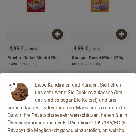
Produkt zum Warenkorb hinzufügen
Produk
4,99 €
4,99 €
/ Stück
/ Stück
, Preis:
, Preis:
Früchte Dinkel Müsli 425g
Knusper Dinkel Müsli 425g
, Referenzpreis:
, Referenzpreis:
Divers
11,74 €
/ 1kg
Divers
11,74 €
/ 1kg
, Herkunft:
, Herkunft:
, Verband:
, Verband:
Produkt zu Favouriten hinzufügen
Produkt zu Favouriten hinzufügen
, Kontrollstelle:
DE-ÖKO-007
Liebe Kundinnen und Kunden, Sie helfen
, Kontrollstelle:
DE-ÖKO-007
uns sehr, wenn Sie Cookies zulassen (bei
uns sind es sogar Bio-Kekse!) und uns
somit erlauben, Daten für unser Marketing zu sammeln.
Da wir Ihre Privatsphäre sehr wertschätzen, haben Sie in
Übereinstimmung mit der EU-Richtlinie 2009/136/EG (E-
Privacy) die Möglichkeit genau einzustellen, an welche
Produkt zum Warenkorb hinzufügen