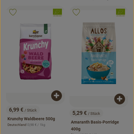
, Herkunft:
, Verband:
, Verband:
Produkt zu Favouriten hinzufügen
Produkt zu Favouriten hinzufügen
, Kontrollstelle:
, Kontrollstelle:
DE-ÖKO-007
DE-ÖKO-001
Produkt zum Warenkorb hinzufügen
Produk
6,99 €
/ Stück
5,29 €
, Preis:
/ Stück
, Preis:
Krunchy Waldbeere 500g
Amaranth Basis-Porridge
, Referenzpreis:
Deutschland
13,98 €
/ 1kg
, Herkunft:
400g