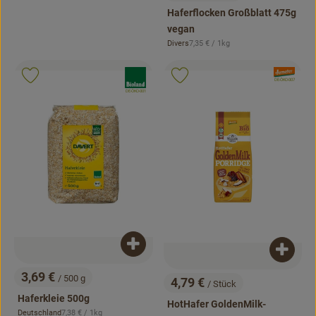
, Preis:
Haferflocken Großblatt 475g
vegan
, Referenzpreis:
Divers
7,35 €
/ 1kg
, Herkunft:
, Verband:
, Verband:
Produkt zu Favouriten hinzufügen
Produkt zu Favouriten hinzufügen
, Kontrollstelle:
DE-ÖKO-007
, Kontrollstelle:
DE-ÖKO-001
Produkt zum Warenkorb hinzufügen
Produk
3,69 €
/ 500 g
4,79 €
/ Stück
, Preis:
, Preis:
Haferkleie 500g
HotHafer GoldenMilk-
, Referenzpreis:
Deutschland
7,38 €
/ 1kg