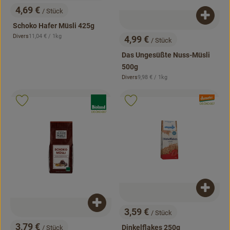
4,69 €
/ Stück
, Preis:
Produk
Schoko Hafer Müsli 425g
, Referenzpreis:
Divers
11,04 €
/ 1kg
4,99 €
, Herkunft:
/ Stück
, Preis:
Das Ungesüßte Nuss-Müsli
500g
, Referenzpreis:
Divers
9,98 €
/ 1kg
, Herkunft:
, Verband:
, Verband:
Produkt zu Favouriten hinzufügen
Produkt zu Favouriten hinzufügen
, Kontrollstelle:
DE-ÖKO-007
, Kontrollstelle:
DE-ÖKO-007
Produk
Produkt zum Warenkorb hinzufügen
3,59 €
/ Stück
, Preis:
3,79 €
Dinkelflakes 250g
/ Stück