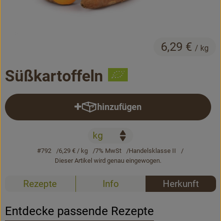
Bäckerei
Kühltheke
6,29 €
/ kg
Vorratskammer...
Süßkartoffeln
Drogerie
Getränke
hinzufügen
Produkt zum Warenkorb hinzufü
Alternativen zu ...
#792
6,29 €
/ kg
7% MwSt
Handelsklasse II
Unser Lieferservice
Dieser Artikel wird genau eingewogen.
Büro&Kita
Rezepte
Info
Herkunft
Über uns
Entdecke passende Rezepte
Service