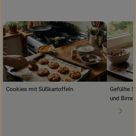
Rezepte
Rezept zu Favour
Cookies mit Süßkartoffeln
Gefüllte S
und Birne