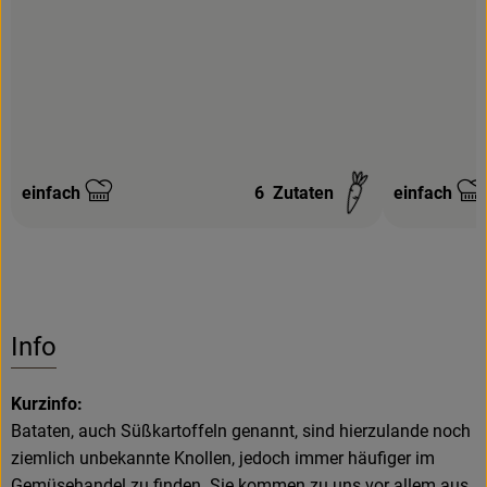
einfach
6
Zutaten
einfach
Schwierigkeit:
Schwierigke
Info
Kurzinfo:
Bataten, auch Süßkartoffeln genannt, sind hierzulande noch
ziemlich unbekannte Knollen, jedoch immer häufiger im
Gemüsehandel zu finden. Sie kommen zu uns vor allem aus