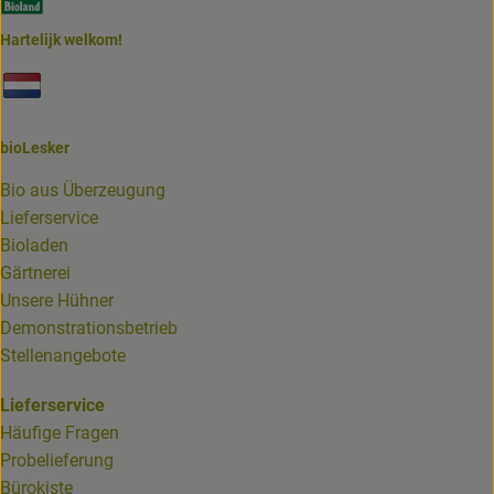
Hartelijk welkom!
Externer Link zu https://www.biolesker.de/unterseiten/bi
bioLesker
Bio aus Überzeugung
Lieferservice
Bioladen
Gärtnerei
Unsere Hühner
Demonstrationsbetrieb
Stellenangebote
Lieferservice
Häufige Fragen
Probelieferung
Bürokiste