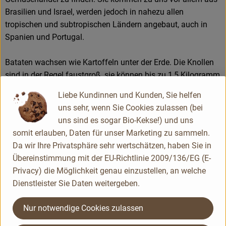
Brasilien und Israel, werden jedoch in nahezu allen
tropischen und subtropischen Ländern angebaut, auch in
Spanien und Portugal.
Bataten wachsen wie Kartoffeln unter der Erde. Die Knollen
sind in der Regel faustgroß, sie können bis zu 1,5 Kilogramm
schwer werden. Ihre Form ist entweder rundlich oder länglich,
Liebe Kundinnen und Kunden, Sie helfen
immer jedoch mit einem spitzen Ende. Die Schalenfarbe
uns sehr, wenn Sie Cookies zulassen (bei
variiert zwischen gelblich und purpurrot. Der Geschmack
uns sind es sogar Bio-Kekse!) und uns
kann mit mehlig-süßlich beschrieben werden. Verwandte
somit erlauben, Daten für unser Marketing zu sammeln.
Knollen sind Yam und Maniok.
Da wir Ihre Privatsphäre sehr wertschätzen, haben Sie in
Übereinstimmung mit der EU-Richtlinie 2009/136/EG (E-
Süßkartoffeln werden am besten im Backofen gegart.
Privacy) die Möglichkeit genau einzustellen, an welche
Entweder in der Schale, oder geschält, mit der Gabel
Dienstleister Sie Daten weitergeben.
mehrfach eingestochen, mit Öl bepinselt und in Folie
gewickelt. Man kann sie auch wie Salzkartoffeln kochen.
Nur notwendige Cookies zulassen
Aus gegarten Bataten lässt sich ein Püree zubereiten. Dazu