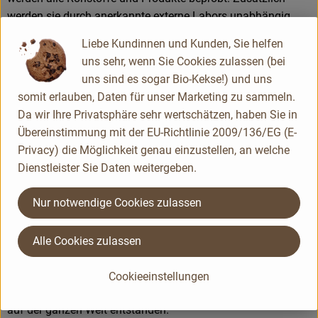
werden sie durch anerkannte externe Labors unabhängig
analysiert.
Liebe Kundinnen und Kunden, Sie helfen
uns sehr, wenn Sie Cookies zulassen (bei
Wie schon zu Beginn liegen Rapunzel auch heute die
uns sind es sogar Bio-Kekse!) und uns
persönlichen Kontakte zu den Lieferanten und langfristige
somit erlauben, Daten für unser Marketing zu sammeln.
Partnerschaften besonders am Herzen. Besuche vor Ort,
Da wir Ihre Privatsphäre sehr wertschätzen, haben Sie in
Beratung durch eigene Agrar-Ingenieure und der rege
Übereinstimmung mit der EU-Richtlinie 2009/136/EG (E-
Austausch miteinander sichern die einwandfreie Qualität der
Privacy) die Möglichkeit genau einzustellen, an welche
Rohstoffe ab. Das schafft Transparenz - vom Feld bis zum
Dienstleister Sie Daten weitergeben.
Teller des Verbrauchers.
Nur notwendige Cookies zulassen
Das größte Rapunzel Anbauprojekt: Bio aus der Türkei
Alle Cookies zulassen
Als Bio-Pionier setzt sich Rapunzel von Anfang an für die
Förderung der ökologischen Landwirtschaft ein. Aus dieser
Cookieeinstellungen
Aufbauarbeit sind eigene Anbauprojekte in der Türkei und
auf der ganzen Welt entstanden.