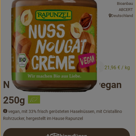
Bioanbau
Bäckerei
, Kontrolls
ABCERT
Deutschland
Kühltheke
, Herkunft:
Vorratskammer...
Drogerie
Getränke
5,49 €
/ Stück
21,96 €
/ kg
Alternativen zu ...
Nuss-Nougat-Creme vegan
Unser Lieferservice
250g
Büro&Kita
vegan, mit 33% frisch gerösteten Haselnüssen, mit Cristallino
Rohrzucker, hergestellt im Hause Rapunzel
Über uns
Service