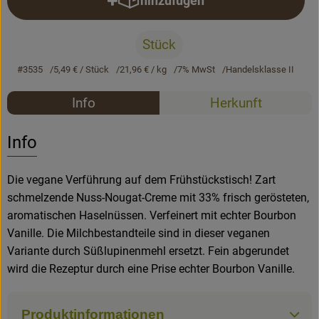
hinzufügen
Produkt zum Warenkorb hinzufü
Rezepte
Stück
#3535
5,49 €
/ Stück
21,96 €
/ kg
7% MwSt
Handelsklasse II
Rezepte
Info
Herkunft
Es wurden k
Entdecke passende Rezepte
Info
Die vegane Verführung auf dem Frühstückstisch! Zart
schmelzende Nuss-Nougat-Creme mit 33% frisch gerösteten,
aromatischen Haselnüssen. Verfeinert mit echter Bourbon
Vanille. Die Milchbestandteile sind in dieser veganen
Variante durch Süßlupinenmehl ersetzt. Fein abgerundet
wird die Rezeptur durch eine Prise echter Bourbon Vanille.
Produktinformationen