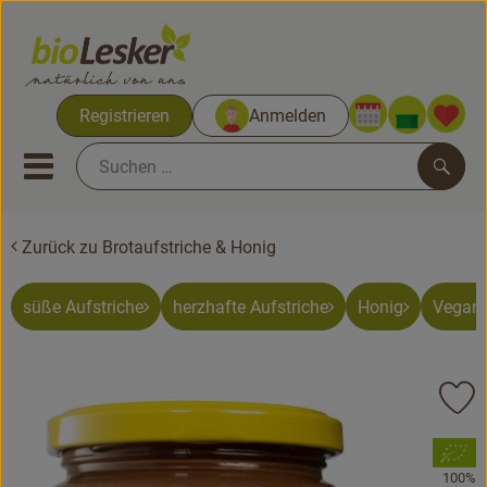
Warenko
Registrieren
Anmelden
Link
Mobiles Menu öffnen oder sc
Such
Zurück zu Brotaufstriche & Honig
Biokisten
Kochkisten
süße Aufstriche
herzhafte Aufstriche
Honig
Vegane
Neues & Aktionen
Pr
Biokisten
, Verband:
Obst & Gemüse
100%