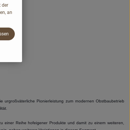
 der
en, an
assen
ie urgroßväterliche Pionierleistung zum modernen Obstbaubetrieb
tät.
n zu einer Reihe hofeigener Produkte und damit zu einem weiteren,
wein, neben weiteren Variationen in diesem Segment.