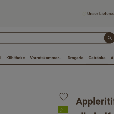
Unser Lieferse
Su
i
Kühltheke
Vorratskammer...
Drogerie
Getränke
A
Applerit
Produkt zu Favouriten hinzufüge
, Verband: