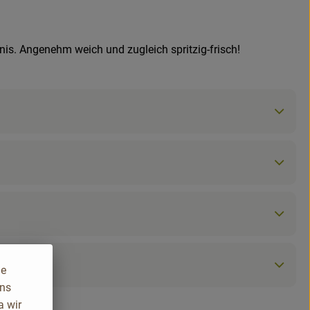
bnis. Angenehm weich und zugleich spritzig-frisch!
ie
uns
a wir