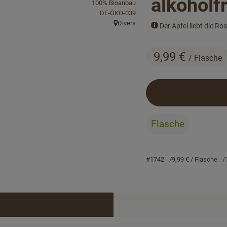
alkoholf
100% Bioanbau
, Kontrollstelle:
DE-ÖKO-039
Divers
Der Apfel liebt die Ros
, Herkunft:
9,99 €
/ Flasche
Flasche
#1742
9,99 €
/ Flasche
Rezepte
keine passenden Rezepte gefunden.