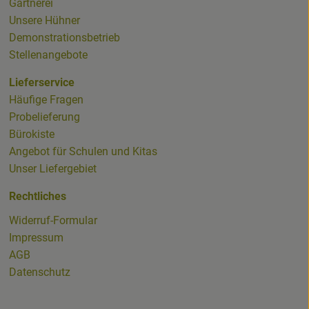
Gärtnerei
whatsapp.html
Unsere Hühner
Demonstrationsbetrieb
Stellenangebote
Lieferservice
Häufige Fragen
Probelieferung
ioladenNL.html
Bürokiste
Angebot für Schulen und Kitas
Unser Liefergebiet
Rechtliches
Widerruf-Formular
Impressum
AGB
Datenschutz