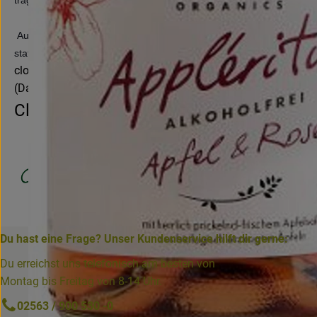
Auch der Neuhollandshof ist ein wichtiger Bestandteil unserer Phi
statt.
clostermann-organics.com
(Daten von Ecoinform)
Clostermann
Du hast eine Frage? Unser Kundenservice hilft dir gerne:
Du erreichst uns telefonisch am besten von
Montag bis Freitag von 8-14 Uhr.
02563 / 900 530 -0