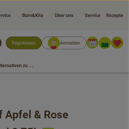
rvice
Büro&Kita
Über uns
Service
Rezepte
Warenk
L
Registrieren
Anmelden
chen
lternativen zu ...
if Apfel & Rose
n