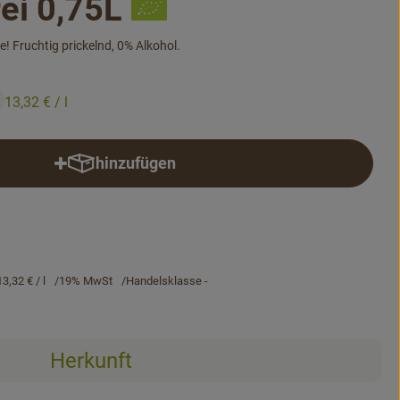
rei 0,75L
e! Fruchtig prickelnd, 0% Alkohol.
13,32 €
/ l
hinzufügen
Produkt zum Warenkorb hinzufügen
13,32 €
/ l
19% MwSt
Handelsklasse -
Herkunft