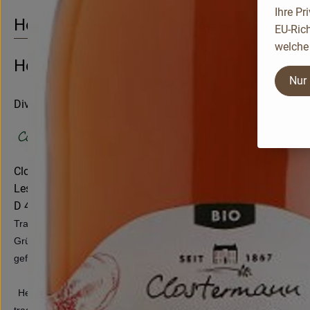
Ihre Pr
Herkunft
EU-Rich
welche 
Hersteller: Clostermann
Nur
Divers
Clostermann Organics GmbH
Leslie Clostermann
D 46487 Wesel
Tradition und gelebte Moderne kennzeichnen seit Generationen un
Gründergeist und Innov
ationsfreude führen den Familienbesitz s
geführt, ergriff in Nachfolge die 3. Generation den ökologischen 
Heute als vielseitig aufgestellter Betrieb, entwickelt sich die 
tragenden Unternehmenszweig. Spitzenreiter ist der mit dem Pomme 