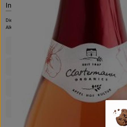
Info
Die feine Fruchtsüße frischer, ausgereifter Äpfel vereint si
Alkoholfrei.
Produktinformationen
Zutaten
Nährwert-Info
Produktdatenblatt