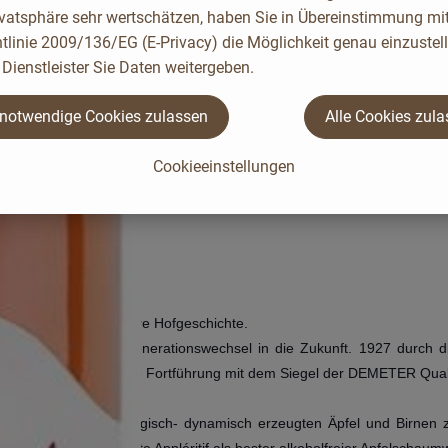
ivatsphäre sehr wertschätzen, haben Sie in Übereinstimmung mit
tlinie 2009/136/EG (E-Privacy) die Möglichkeit genau einzustell
Dienstleister Sie Daten weitergeben.
 notwendige Cookies zulassen
Alle Cookies zul
Cookieeinstellungen
sere Familie und unsere Hofgeschichte.
eit 1867 mit jedem Generationswechsel in die Zukunft. 1927 durch d
Landbau als konsequente Fortführung mit dem Siegel der DEMETER Quali
Verarbeitung unserer biologisch- dynamisch erzeugten Äpfel und Birne
D' Or ausgezeichnete Appléritif als bester alkoholfreier Apfelschaum