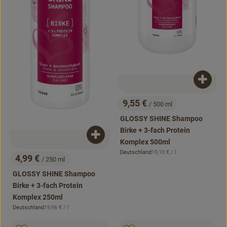
Produk
9,55 €
/ 500 ml
, Preis:
GLOSSY SHINE Shampoo
Birke + 3-fach Protein
Produkt zum Warenkorb hinzufügen
Komplex 500ml
, Referenzpreis:
Deutschland
19,10 €
/ l
, Herkunft:
4,99 €
/ 250 ml
, Preis:
GLOSSY SHINE Shampoo
Birke + 3-fach Protein
Komplex 250ml
, Referenzpreis:
Deutschland
19,96 €
/ l
, Herkunft:
, Kontrollstelle:
, Kontrollstell
.
.