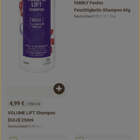
FAMILY Festes
Feuchtigkeits-Shampoo 60g
, Referenzpreis:
Deutschland
108,17 €
/ 1kg
, Herkunft:
Produkt zum Warenkorb hinzufügen
4,99 €
/ 250 ml
, Preis:
VOLUME LIFT Shampoo
[GOJI] 250ml
, Referenzpreis:
Deutschland
19,96 €
/ l
, Herkunft:
, Kontrollstelle:
, Kontrollstell
.
.
, Verband:
, Verb