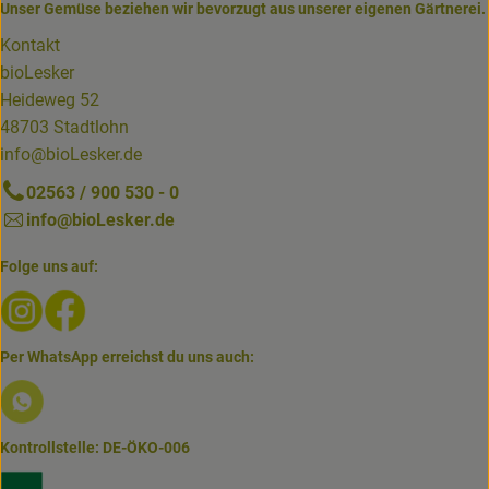
Unser Gemüse beziehen wir bevorzugt aus unserer eigenen Gärtnerei.
Kontakt
bioLesker
Heideweg 52
48703 Stadtlohn
info@bioLesker.de
02563 / 900 530 - 0
info@bioLesker.de
Folge uns auf:
Externer Link zu https://www.instagram.com/biolesker/
Externer Link zu https://www.facebook.com/bioLesk
Per WhatsApp erreichst du uns auch:
Externer Link zu https://www.biolesker.de/lieferservice/w
Kontrollstelle: DE-ÖKO-006
Externer Link zu https://www.bioland.de/verbraucher