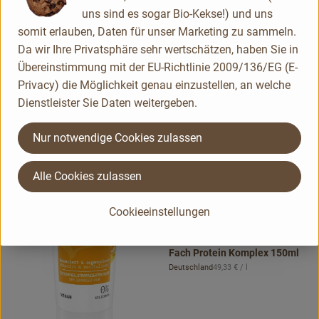
uns sind es sogar Bio-Kekse!) und uns
Komplex 250ml
, Referenzpreis:
Deutschland
19,96 €
/ l
somit erlauben, Daten für unser Marketing zu sammeln.
, Herkunft:
Da wir Ihre Privatsphäre sehr wertschätzen, haben Sie in
, Kontrollstelle:
, Kontrollstell
.
.
, Verband:
, Verb
Produkt zu Favouriten hinzufügen
Produkt zu Favouriten hinzufügen
Übereinstimmung mit der EU-Richtlinie 2009/136/EG (E-
Privacy) die Möglichkeit genau einzustellen, an welche
Dienstleister Sie Daten weitergeben.
Nur notwendige Cookies zulassen
Produk
Alle Cookies zulassen
7,40 €
/ 150 ml
, Preis:
Cookieeinstellungen
DEEP REPAIR 1 Minute
Wonder Maske Squalan + 3-
Fach Protein Komplex 150ml
, Referenzpreis:
Deutschland
49,33 €
/ l
, Herkunft: