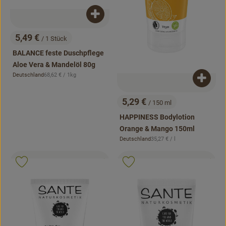
Produkt zum Warenkorb hinzufügen
5,49 €
/ 1 Stück
, Preis:
BALANCE feste Duschpflege
Aloe Vera & Mandelöl 80g
, Referenzpreis:
Deutschland
68,62 €
/ 1kg
, Herkunft:
Produk
5,29 €
/ 150 ml
, Preis:
HAPPINESS Bodylotion
Orange & Mango 150ml
, Referenzpreis:
Deutschland
35,27 €
/ l
, Herkunft:
, Kontrollstelle:
, Kontrollstell
.
.
, Verband:
, Verb
Produkt zu Favouriten hinzufügen
Produkt zu Favouriten hinzufügen