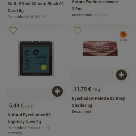
Serum Eyeliner schwarz
Multi-Effect Mineral Blush 01
3,5ml
Coral 8g
, Referenzpreis:
Deutschland
4972,50 €
/ l
, Referenzpreis:
Deutschland
1148,75 €
/ l
, Herkunft:
, Herkunft:
, Kontrollstelle:
, Kontrollstell
.
.
, Verband:
, Verband:
Produkt zu Favouriten hinzufügen
Produkt zu Favouriten hinzufügen
, EU H
Palette
Produk
11,79 €
/ 6 g
, Preis:
Produkt zum Warenkorb hinzufügen
Eyeshadow Palette 02 Rosy
5,49 €
Shades 6g
/ 2 g
, Preis:
Deutschland
, Herkunft:
Natural Eyeshadow 03
Nightsky Navy 2g
, Referenzpreis:
Deutschland
2745,00 €
/ 1kg
, Herkunft:
Mehrweg