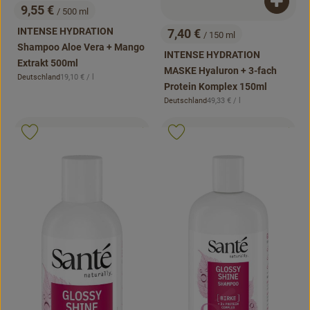
Produk
9,55 €
/ 500 ml
, Preis:
INTENSE HYDRATION
7,40 €
/ 150 ml
, Preis:
Shampoo Aloe Vera + Mango
INTENSE HYDRATION
Extrakt 500ml
MASKE Hyaluron + 3-fach
, Referenzpreis:
Deutschland
19,10 €
/ l
, Herkunft:
Protein Komplex 150ml
, Referenzpreis:
Deutschland
49,33 €
/ l
, Herkunft:
, Kontrollstelle:
, Kontrollstell
.
.
, Verband:
, Verb
Produkt zu Favouriten hinzufügen
Produkt zu Favouriten hinzufügen