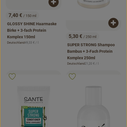
Produkt zum Warenkorb hinzufügen
7,40 €
/ 150 ml
, Preis:
GLOSSY SHINE Haarmaske
Produk
Birke + 3-fach Protein
5,30 €
/ 250 ml
Komplex 150ml
, Preis:
, Referenzpreis:
Deutschland
49,33 €
/ l
SUPER STRONG Shampoo
, Herkunft:
Bambus + 3-Fach Protein
Komplex 250ml
, Referenzpreis:
Deutschland
21,20 €
/ l
, Herkunft:
, Kontrollstelle:
, Kontrollstell
.
.
, Verband:
, Verb
Produkt zu Favouriten hinzufügen
Produkt zu Favouriten hinzufügen