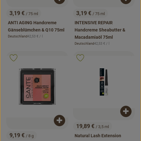
Produkt zum Warenkorb hinzufügen
Produk
3,19 €
3,19 €
/ 75 ml
/ 75 ml
, Preis:
, Preis:
ANTI AGING Handcreme
INTENSIVE REPAIR
Gänseblümchen & Q10 75ml
Handcreme Sheabutter &
, Referenzpreis:
Deutschland
42,53 €
/ l
Macadamiaöl 75ml
, Herkunft:
, Referenzpreis:
Deutschland
42,53 €
/ l
, Herkunft:
, Kontrollstelle:
, Kontrollstell
.
.
, Verband:
, Verb
Produkt zu Favouriten hinzufügen
Produkt zu Favouriten hinzufügen
Produk
Produkt zum Warenkorb hinzufügen
19,89 €
/ 3,5 ml
, Preis:
9,19 €
Natural Lash Extension
/ 8 g
, Preis: