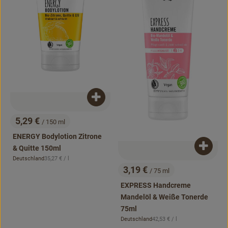
Produkt zum Warenkorb hinzufügen
5,29 €
/ 150 ml
, Preis:
ENERGY Bodylotion Zitrone
& Quitte 150ml
Produk
, Referenzpreis:
Deutschland
35,27 €
/ l
, Herkunft:
3,19 €
/ 75 ml
, Preis:
EXPRESS Handcreme
Mandelöl & Weiße Tonerde
75ml
, Referenzpreis:
Deutschland
42,53 €
/ l
, Herkunft: