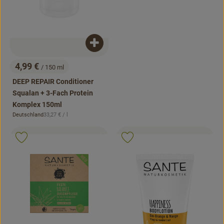
Produkt zum Warenkorb hinzufügen
4,99 €
/ 150 ml
, Preis:
DEEP REPAIR Conditioner
Squalan + 3-Fach Protein
Komplex 150ml
, Referenzpreis:
Deutschland
33,27 €
/ l
, Herkunft:
, Kontrollstelle:
, Kontrollstell
.
.
, Verband:
, Verb
Produkt zu Favouriten hinzufügen
Produkt zu Favouriten hinzufügen