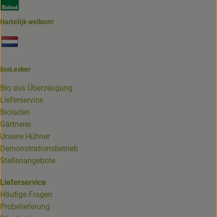
Hartelijk welkom!
Externer Link zu https://www.biolesker.de/unterseiten/bi
bioLesker
Bio aus Überzeugung
Lieferservice
Bioladen
Gärtnerei
Unsere Hühner
Demonstrationsbetrieb
Stellenangebote
Lieferservice
Häufige Fragen
Probelieferung