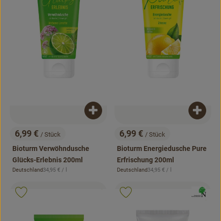
Rezepte
Produkt zum Warenkorb hinzufügen
Produk
6,99 €
6,99 €
/ Stück
/ Stück
, Preis:
, Preis:
Bioturm Verwöhndusche
Bioturm Energiedusche Pure
Glücks-Erlebnis 200ml
Erfrischung 200ml
, Referenzpreis:
, Referenzpreis:
Deutschland
34,95 €
/ l
Deutschland
34,95 €
/ l
, Herkunft:
, Herkunft:
, Kontrollstelle:
.
, Verband:
, Verband:
Produkt zu Favouriten hinzufügen
Produkt zu Favouriten hinzufügen
, Kontrollstell
.