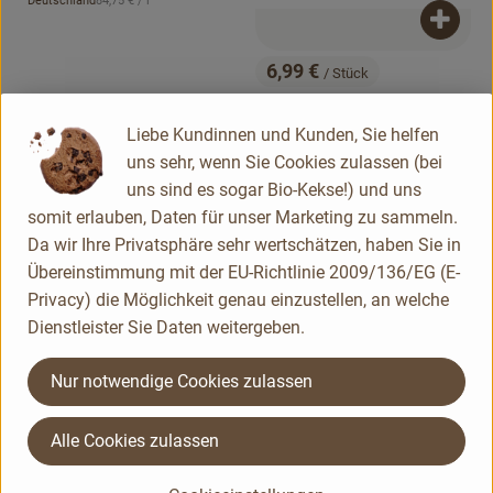
Deutschland
84,75 €
/ l
, Herkunft:
Produk
6,99 €
/ Stück
, Preis:
Bioturm Naturkraftdusche
Wald-Sinfonie 200ml
Liebe Kundinnen und Kunden, Sie helfen
, Referenzpreis:
Deutschland
34,95 €
/ l
uns sehr, wenn Sie Cookies zulassen (bei
, Herkunft:
uns sind es sogar Bio-Kekse!) und uns
, Kontrollstelle:
, Kontrollstell
.
.
, Verband:
, Verb
Produkt zu Favouriten hinzufügen
Produkt zu Favouriten hinzufügen
somit erlauben, Daten für unser Marketing zu sammeln.
Da wir Ihre Privatsphäre sehr wertschätzen, haben Sie in
Übereinstimmung mit der EU-Richtlinie 2009/136/EG (E-
Privacy) die Möglichkeit genau einzustellen, an welche
Dienstleister Sie Daten weitergeben.
Nur notwendige Cookies zulassen
Alle Cookies zulassen