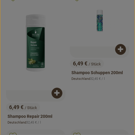
Produk
6,49 €
/ Stück
, Preis:
Shampoo Schuppen 200ml
, Referenzpreis:
Deutschland
32,45 €
/ l
, Herkunft:
Produkt zum Warenkorb hinzufügen
6,49 €
/ Stück
, Preis:
Shampoo Repair 200ml
, Referenzpreis:
Deutschland
32,45 €
/ l
, Herkunft:
, Kontrollstelle:
, Kontrollstell
.
.