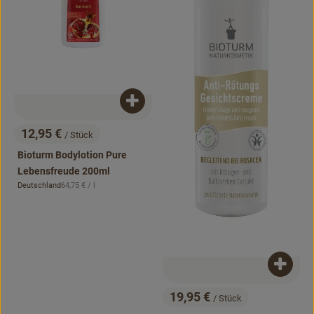
Produkt zum Warenkorb hinzufügen
12,95 €
/ Stück
, Preis:
Bioturm Bodylotion Pure
Lebensfreude 200ml
, Referenzpreis:
Deutschland
64,75 €
/ l
, Herkunft:
Produk
19,95 €
/ Stück
, Preis: