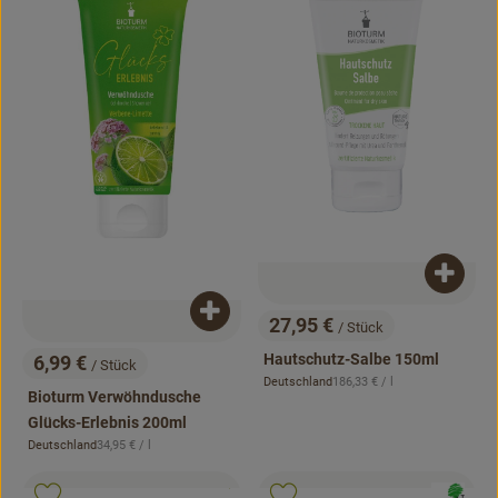
Produk
Produkt zum Warenkorb hinzufügen
27,95 €
/ Stück
, Preis:
Hautschutz-Salbe 150ml
6,99 €
/ Stück
, Preis:
, Referenzpreis:
Deutschland
186,33 €
/ l
, Herkunft:
Bioturm Verwöhndusche
Glücks-Erlebnis 200ml
, Referenzpreis:
Deutschland
34,95 €
/ l
, Herkunft:
, Kontrollstelle:
.
, Verband:
, Verband: