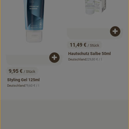
Produk
11,49 €
/ Stück
, Preis:
Hautschutz Salbe 50ml
Produkt zum Warenkorb hinzufügen
, Referenzpreis:
Deutschland
229,80 €
/ l
, Herkunft:
9,95 €
/ Stück
, Preis:
Styling Gel 125ml
, Referenzpreis:
Deutschland
79,60 €
/ l
, Herkunft: