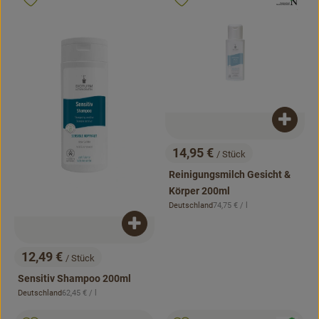
Produkt zu Favouriten hinzufügen
Produkt zu Favouriten hinzufügen
, Kontrollstell
.
Produk
14,95 €
/ Stück
, Preis:
Reinigungsmilch Gesicht &
Körper 200ml
, Referenzpreis:
Deutschland
74,75 €
/ l
, Herkunft:
Produkt zum Warenkorb hinzufügen
12,49 €
/ Stück
, Preis:
Sensitiv Shampoo 200ml
, Referenzpreis:
Deutschland
62,45 €
/ l
, Herkunft:
, Kontrollstelle: