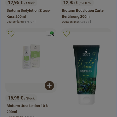
12,95 €
12,95 €
/ Stück
/ 200 ml
, Preis:
, Preis:
Bioturm Bodylotion Zitrus-
Bioturm Bodylotion Zarte
Kuss 200ml
Berührung 200ml
, Referenzpreis:
, Referenzpreis:
Deutschland
64,75 €
/ l
Deutschland
64,75 €
/ l
, Herkunft:
, Herkunft:
, Kontrollstell
.
, Verband:
, Verb
Produkt zu Favouriten hinzufügen
Produkt zu Favouriten hinzufügen
, Kontrollstelle:
.
Produkt zum Warenkorb hinzufügen
16,95 €
/ Stück
, Preis:
Bioturm Urea Lotion 10 %
200ml
, Referenzpreis: