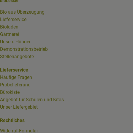
bioLesker
Bio aus Überzeugung
Lieferservice
Bioladen
Gärtnerei
Unsere Hühner
Demonstrationsbetrieb
Stellenangebote
Lieferservice
Häufige Fragen
Probelieferung
Bürokiste
Angebot für Schulen und Kitas
Unser Liefergebiet
Rechtliches
Widerruf-Formular