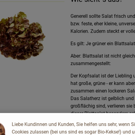
Generell sollte Salat frisch un
bzw. feste, eher kleine, unvers
Kalorien. Zudem steckt er voll
Es gilt: Je grüner ein Blattsalat
Aber: Blattsalat ist nicht gleic
zusammengestellt:
Der Kopfsalat ist der Liebling 
hat große, grüne - er kann abe
zusammen einen lockeren Salat
Das Salatherz ist gelblich und
großflächig sind, verlieren si
dieser Blattsalat besonders sc
Liebe Kundinnen und Kunden, Sie helfen uns sehr, wenn S
Cookies zulassen (bei uns sind es sogar Bio-Kekse!) und 
Der Eissalat ist auch unter de