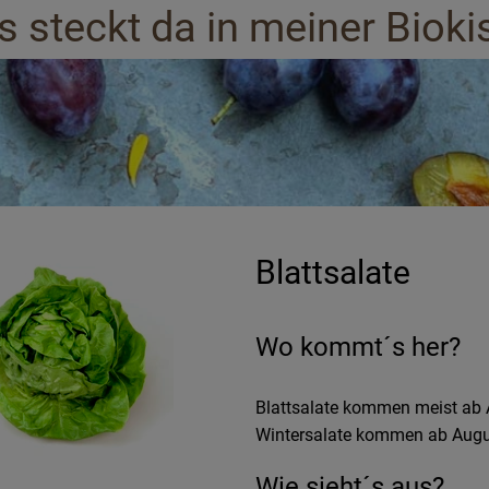
 steckt da in meiner Bioki
Blattsalate
Wo kommt´s her?
Blattsalate kommen meist ab Ap
Wintersalate kommen ab Augus
Wie sieht´s aus?