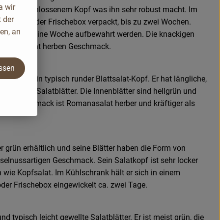
a wir
 dicht geschlossenem Kopf was ihn sehr robust macht. Im
 der
 in Folie oder Frischebox verpackt, bis zu zwei Wochen.
en, an
t länger als eine Woche aufbewahrt werden. Die knackigen
haften, leicht herben Geschmack.
assen
t ist kein typisch runder Blattsalat-Kopf. Er hat längliche,
unkelgrüne Salatblätter. Die Innenblätter sind hellgrün und
n. Im Geschmack ist Romanasalat herber und kräftiger als
der grün erhältlich und seine Blätter haben die Form von
aselnussartigen Geschmack. Sein Salatkopf ist sehr locker
 wie Kopfsalat. Im Kühlschrank hält er sich in einem
oder Frischebox eingewickelt ca. zwei Tage.
nd typisch leicht gewellte Salatblätter. Er ist meist grün, die