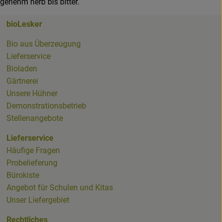
genehm herb bis bitter.
bioLesker
ker
Bio aus Überzeugung
Lieferservice
Bioladen
Gärtnerei
whatsapp.html
Unsere Hühner
Demonstrationsbetrieb
Stellenangebote
Lieferservice
Häufige Fragen
Probelieferung
ioladenNL.html
Bürokiste
Angebot für Schulen und Kitas
Unser Liefergebiet
Rechtliches