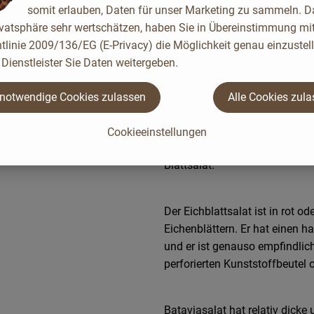
somit erlauben, Daten für unser Marketing zu sammeln. D
besonders runden, festen und
ivatsphäre sehr wertschätzen, haben Sie in Übereinstimmung mit
Kühlschrank hält er als Ganzes
tlinie 2009/136/EG (E-Privacy) die Möglichkeit genau einzustell
Aufgeschnitten sollte er nich
Dienstleister Sie Daten weitergeben.
Salatblätter haben einen herz
 notwendige Cookies zulassen
Alle Cookies zul
Der Romana oder auch Römersala
stark gerippte, sehr robuste, d
Cookieeinstellungen
zart mit gelblichen Blattrippe
Blattsalat.
Der Eichblattsalat ist in rot o
Eichenblättern. Er hat einen h
und er ist genauso empfindlich
perforierten Kunststoffbeutel 
Bataviasalat hat relativ dicke u