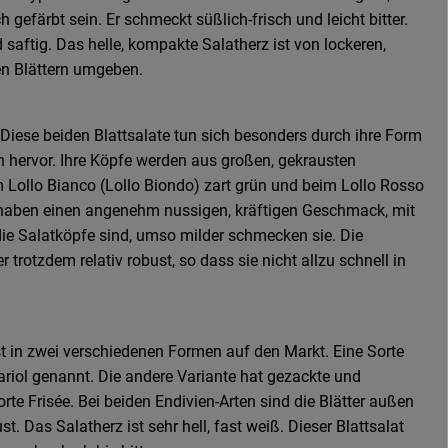
h gefärbt sein. Er schmeckt süßlich-frisch und leicht bitter.
 saftig. Das helle, kompakte Salatherz ist von lockeren,
en Blättern umgeben.
 Diese beiden Blattsalate tun sich besonders durch ihre Form
 hervor. Ihre Köpfe werden aus großen, gekrausten
im Lollo Bianco (Lollo Biondo) zart grün und beim Lollo Rosso
n haben einen angenehm nussigen, kräftigen Geschmack, mit
r die Salatköpfe sind, umso milder schmecken sie. Die
r trotzdem relativ robust, so dass sie nicht allzu schnell in
 in zwei verschiedenen Formen auf den Markt. Eine Sorte
cariol genannt. Die andere Variante hat gezackte und
Sorte Frisée. Bei beiden Endivien-Arten sind die Blätter außen
st. Das Salatherz ist sehr hell, fast weiß. Dieser Blattsalat