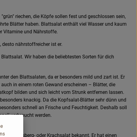
d "grün" riechen, die Köpfe sollen fest und geschlossen sein,
ehrte Blätter haben. Blattsalat enthält viel Wasser und kaum
er Vitamine und Nährstoffe.
, desto nährstoffreicher ist er.
h Blattsalat. Wir haben die beliebtesten Sorten für dich
unter den Blattsalaten, da er besonders mild und zart ist. Er
r auch in einem roten Gewand erscheinen – Blätter, die
kopf bilden und sich leicht vom Strunk entfernen lassen.
 besonders knackig. Da die Kopfsalat-Blätter sehr dünn und
e besonders schnell an Frische und Feuchtigkeit. Deshalb soll
hnell verbraucht werden.
ie
uns
n Namen Eisberg- oder Krachsalat bekannt. Er hat einen