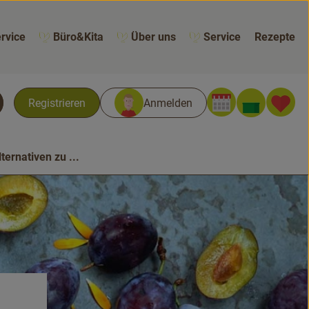
rvice
Büro&Kita
Über uns
Service
Rezepte
Warenk
L
Registrieren
Anmelden
chen
lternativen zu ...