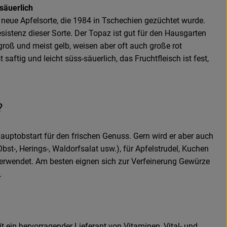
-säuerlich
v neue Apfelsorte, die 1984 in Tschechien gezüchtet wurde.
sistenz dieser Sorte. Der Topaz ist gut für den Hausgarten
lgroß und meist gelb, weisen aber oft auch große rot
st saftig und leicht süss-säuerlich, das Fruchtfleisch ist fest,
?
 Hauptobstart für den frischen Genuss. Gern wird er aber auch
bst-, Herings-, Waldorfsalat usw.), für Apfelstrudel, Kuchen
verwendet. Am besten eignen sich zur Verfeinerung Gewürze
.
it ein hervorragender Lieferant von Vitaminen, Vital- und