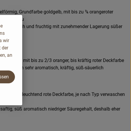
elförmig, Grundfarbe goldgelb, mit bis zu ¾ orangeroter
le etwas rau
ie
, aromatisch und fruchtig mit zunehmender Lagerung süßer
uns
a wir
 der
en, an
iger Apfel mit bis zu 2/3 oranger, bis kräftig roter Deckfarbe
iges Fleisch sehr aromatisch, kräftig, süß-säuerlich
assen
che Früchte, leuchtend rote Deckfarbe, je nach Typ verwaschen
saftig, süß aromatisch niedriger Säuregehalt, deshalb eher