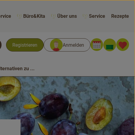
rvice
Büro&Kita
Über uns
Service
Rezepte
Warenk
L
Registrieren
Anmelden
chen
lternativen zu ...