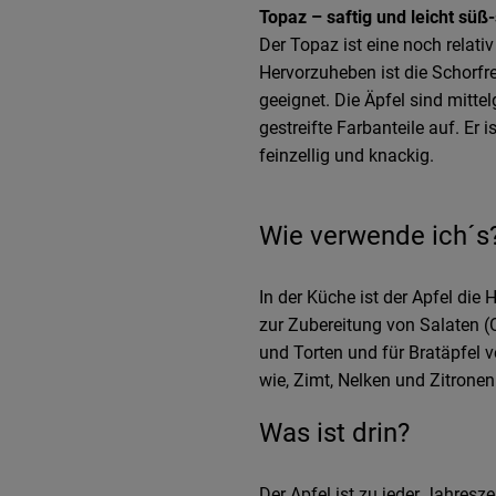
Topaz – saftig und leicht süß
Der Topaz ist eine noch relati
Hervorzuheben ist die Schorfre
geeignet. Die Äpfel sind mitte
gestreifte Farbanteile auf. Er i
feinzellig und knackig.
Wie verwende ich´s
In der Küche ist der Apfel die
zur Zubereitung von Salaten (O
und Torten und für Bratäpfel 
wie, Zimt, Nelken und Zitronen
Was ist drin?
Der Apfel ist zu jeder Jahresze