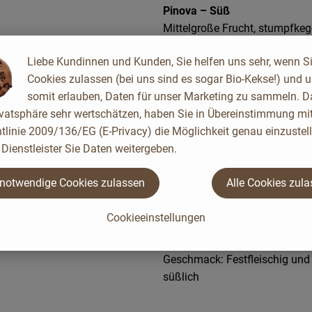
Pinova – Süß
Mittelgroße Frucht, stumpfkeg
Deckfarbe leuchtend rot, Scha
Liebe Kundinnen und Kunden, Sie helfen uns sehr, wenn S
Geschmack: Süßlich-säuerlich
Cookies zulassen (bei uns sind es sogar Bio-Kekse!) und 
werdend
somit erlauben, Daten für unser Marketing zu sammeln. D
ivatsphäre sehr wertschätzen, haben Sie in Übereinstimmung mit
Elstar – Leicht säuerlich
tlinie 2009/136/EG (E-Privacy) die Möglichkeit genau einzustell
Mittelgroßer, gleichmäßig kugel
Dienstleister Sie Daten weitergeben.
Geschmack : Saftiges, feinzell
 notwendige Cookies zulassen
Alle Cookies zul
Gala – Mild
Cookieeinstellungen
Kleine bis mittelgroße, rundli
bis gestreift.
Geschmack: Festfleischig und 
süßlich