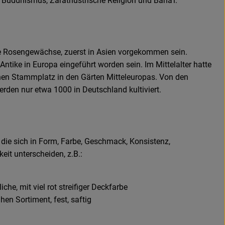
Buddhismus, Zarathustrische Religion und Baha’i.
re Rosengewächse, zuerst in Asien vorgekommen sein.
r Antike in Europa eingeführt worden sein. Im Mittelalter hatte
en Stammplatz in den Gärten Mitteleuropas. Von den
rden nur etwa 1000 in Deutschland kultiviert.
, die sich in Form, Farbe, Geschmack, Konsistenz,
eit unterscheiden, z.B.:
che, mit viel rot streifiger Deckfarbe
en Sortiment, fest, saftig