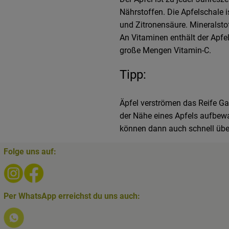
Nährstoffen. Die Apfelschale is
und Zitronensäure. Mineralstof
An Vitaminen enthält der Apfel
große Mengen Vitamin-C.
Tipp:
Äpfel verströmen das Reife Gas
der Nähe eines Apfels aufbewah
können dann auch schnell über
Folge uns auf:
Externer Link zu https://www.instagram.com/biolesker/
Externer Link zu https://www.facebook.com/bioLes
Per WhatsApp erreichst du uns auch:
Externer Link zu https://www.biolesker.de/lieferservice/