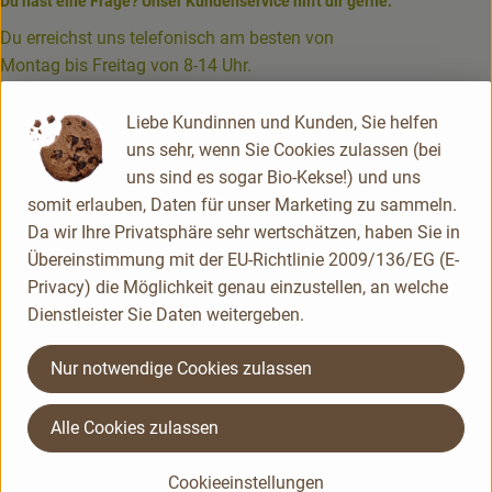
Du hast eine Frage? Unser Kundenservice hilft dir gerne:
Du erreichst uns telefonisch am besten von
Rezepte
Montag bis Freitag von 8-14 Uhr.
02563 / 900 530 -0
Liebe Kundinnen und Kunden, Sie helfen
info@bioLesker.de
uns sehr, wenn Sie Cookies zulassen (bei
Unseren Hofladen erreichst du wie folgt:
uns sind es sogar Bio-Kekse!) und uns
Montag - Freitag 9:00-12:30 Uhr & 14:30-18:00 Uhr
somit erlauben, Daten für unser Marketing zu sammeln.
Samstag 9:00-13:00 Uhr
Da wir Ihre Privatsphäre sehr wertschätzen, haben Sie in
Übereinstimmung mit der EU-Richtlinie 2009/136/EG (E-
02563 / 900 530 -16
Privacy) die Möglichkeit genau einzustellen, an welche
laden@bioLesker.de
Dienstleister Sie Daten weitergeben.
Unser Gemüse beziehen wir bevorzugt aus unserer eigenen Gärtnerei.
Kontakt
Nur notwendige Cookies zulassen
bioLesker
Heideweg 52
Alle Cookies zulassen
48703 Stadtlohn
info@bioLesker.de
Cookieeinstellungen