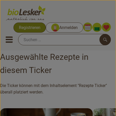
Warenko
Registrieren
Anmelden
Link
Mobiles Menu öffnen oder sc
Such
Ausgewählte Rezepte in
Biokisten
diesem Ticker
Kochkisten
Die Ticker können mit dem Inhaltselement "Rezepte Ticker"
Neues & Aktionen
überall platziert werden.
Biokisten
Obst & Gemüse