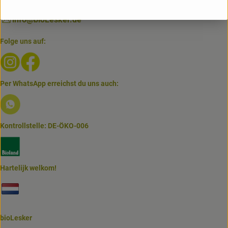
02563 / 900 530 - 0
info@bioLesker.de
Folge uns auf:
Externer Link zu https://www.instagram.com/biolesker/
Externer Link zu https://www.facebook.com/bioLesk
Per WhatsApp erreichst du uns auch:
Externer Link zu https://www.biolesker.de/lieferservice/w
Kontrollstelle: DE-ÖKO-006
Externer Link zu https://www.bioland.de/verbraucher
Hartelijk welkom!
Externer Link zu https://www.biolesker.de/unterseiten/bi
bioLesker