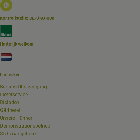
Externer Link zu https://www.biolesker.de/lieferservice/w
Kontrollstelle: DE-ÖKO-006
Externer Link zu https://www.bioland.de/verbraucher
Hartelijk welkom!
Externer Link zu https://www.biolesker.de/unterseiten/bi
bioLesker
Bio aus Überzeugung
Lieferservice
Bioladen
Gärtnerei
Unsere Hühner
Demonstrationsbetrieb
Stellenangebote