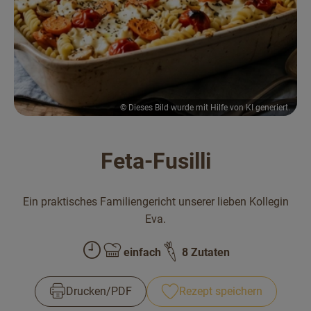
Bäckerei
Kühltheke
Vorratskammer...
Drogerie
© Dieses Bild wurde mit Hilfe von KI generiert.
Getränke
Feta-Fusilli
Alternativen zu ...
Ein praktisches Familiengericht unserer lieben Kollegin
Unser Lieferservice
Eva.
Büro&Kita
einfach
8 Zutaten
Zubreitungszeit:
Schwierigkeit:
Über uns
Drucken​/​PDF
Rezept speichern
Service