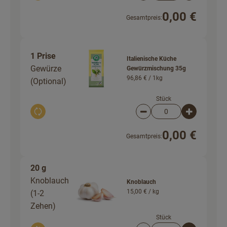
0,00 €
Gesamtpreis:
1 Prise
Italienische Küche
Gewürze
Gewürzmischung 35g
96,86 € /
1kg
(Optional)
Stück
Auswahl ändern
Artikelanzahl verringer
Artikelanz
0,00 €
Gesamtpreis:
20 g
Knoblauch
Knoblauch
15,00 € /
kg
(1-2
Zehen)
Stück