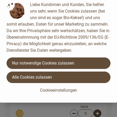
Rezept beilegen
Rezept
Liebe Kundinnen und Kunden, Sie helfen
0,00 € /
Stück
beilegen
uns sehr, wenn Sie Cookies zulassen (bei
uns sind es sogar Bio-Kekse!) und uns
Stück
somit erlauben, Daten für unser Marketing zu sammeln.
Auswahl ändern
Artikelanzahl verringer
Artikelanz
Da wir Ihre Privatsphäre sehr wertschätzen, haben Sie in
0,00 €
Übereinstimmung mit der EU-Richtlinie 2009/136/EG (E-
Gesamtpreis:
Privacy) die Möglichkeit genau einzustellen, an welche
Dienstleister Sie Daten weitergeben.
Nur notwendige Cookies zulassen
Du hast sicher:
Alle Cookies zulassen
5 EL
Olivenöl nativ extra 500ml
Cookieeinstellungen
23,98 € /
l
Olivenöl
Stück
Auswahl ändern
Artikelanzahl verringer
Artikelanz