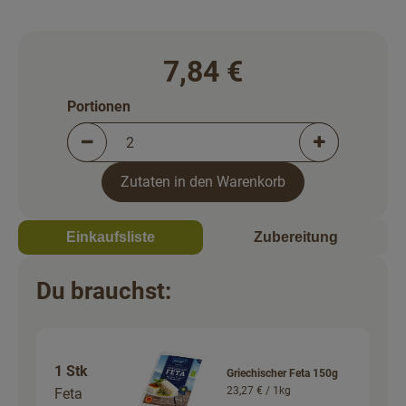
Rezepte
7,84 €
Portionen
Portionen verringern (aktuell 2 Portionen ausgewä
Portionen erh
Zutaten in den Warenkorb
Einkaufsliste
Zubereitung
Du brauchst:
1 Stk
Griechischer Feta 150g
23,27 € /
1kg
Feta