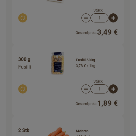
Stück
Auswahl ändern
Artikelanzahl verringer
Artikelanz
3,49 €
Gesamtpreis:
300 g
Fusilli 500g
3,78 € /
1kg
Fusilli
Stück
Auswahl ändern
Artikelanzahl verringer
Artikelanz
1,89 €
Gesamtpreis:
2 Stk
Möhren