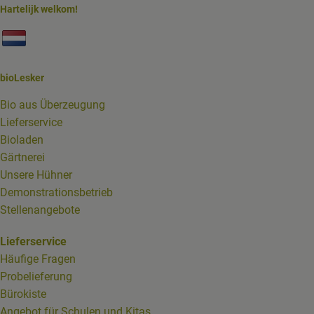
Hartelijk welkom!
Externer Link zu https://www.biolesker.de/unterseiten/bi
bioLesker
Bio aus Überzeugung
Lieferservice
Bioladen
Gärtnerei
Unsere Hühner
Demonstrationsbetrieb
Stellenangebote
Lieferservice
Häufige Fragen
Probelieferung
Bürokiste
Angebot für Schulen und Kitas