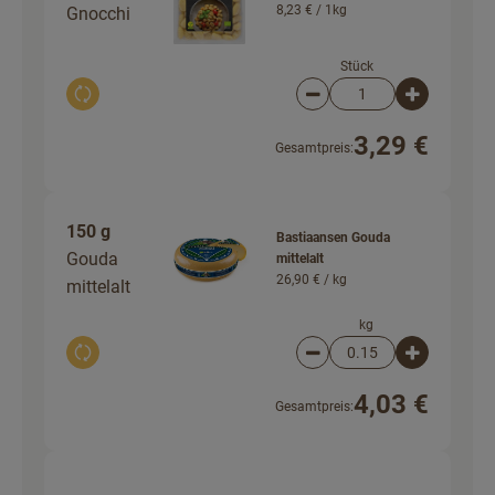
8,23 € /
1kg
Gnocchi
Stück
Auswahl ändern
Artikelanzahl verringer
Artikelanz
3,29 €
Gesamtpreis:
150 g
Bastiaansen Gouda
Gouda
mittelalt
26,90 € /
kg
mittelalt
kg
Auswahl ändern
Artikelanzahl verringer
Artikelanz
4,03 €
Gesamtpreis: