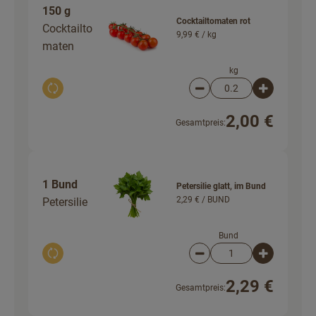
150 g
Cocktailtomaten rot
Cocktailto
9,99 € /
kg
maten
kg
Auswahl ändern
Artikelanzahl verringer
Artikelanz
2,00 €
Gesamtpreis:
1 Bund
Petersilie glatt, im Bund
2,29 € /
BUND
Petersilie
Bund
Auswahl ändern
Artikelanzahl verringer
Artikelanz
2,29 €
Gesamtpreis: