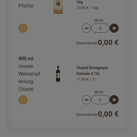
50g
Pfeffer
73,80 € /
1kg
Stück
Auswahl ändern
Artikelanzahl verringer
Artikelanz
0,00 €
Gesamtpreis:
400 ml
Unsere
Chianti Romignano
Weinempf
Rotwein 0,75L
11,99 € /
1l
ehlung:
Chianti
Stück
Auswahl ändern
Artikelanzahl verringer
Artikelanz
0,00 €
Gesamtpreis: