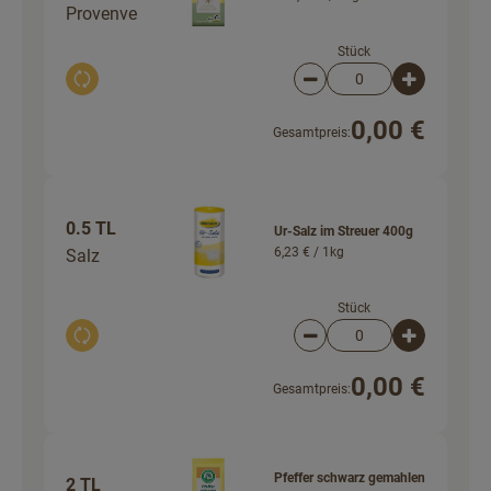
Provenve
Stück
Auswahl ändern
Artikelanzahl verringer
Artikelanz
0,00 €
Gesamtpreis:
0.5 TL
Ur-Salz im Streuer 400g
6,23 € /
1kg
Salz
Stück
Auswahl ändern
Artikelanzahl verringer
Artikelanz
0,00 €
Gesamtpreis:
Pfeffer schwarz gemahlen
2 TL