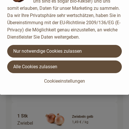
uns sind es sogar Bio-Kekse!) und uns
Stück
somit erlauben, Daten für unser Marketing zu sammeln.
Auswahl ändern
Artikelanzahl verringer
Artikelanz
Da wir Ihre Privatsphäre sehr wertschätzen, haben Sie in
0,00 €
Übereinstimmung mit der EU-Richtlinie 2009/136/EG (E-
Gesamtpreis:
Privacy) die Möglichkeit genau einzustellen, an welche
Dienstleister Sie Daten weitergeben.
40 g
Knoblauch frisch
Nur notwendige Cookies zulassen
26,50 € /
kg
Knoblauch
Alle Cookies zulassen
Stück
Auswahl ändern
Artikelanzahl verringer
Artikelanz
Cookieeinstellungen
ca. 0,00 €
Gesamtpreis:
1 Stk
Zwiebeln gelb
1,49 € /
kg
Zwiebel