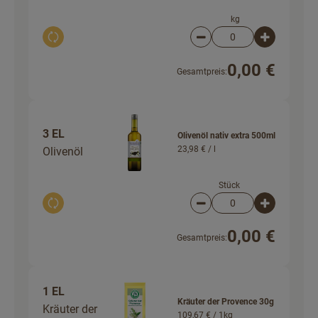
kg
Auswahl ändern
Artikelanzahl verringer
Artikelanz
0,00 €
Gesamtpreis:
3 EL
Olivenöl nativ extra 500ml
23,98 € /
l
Olivenöl
Stück
Auswahl ändern
Artikelanzahl verringer
Artikelanz
0,00 €
Gesamtpreis:
1 EL
Kräuter der Provence 30g
Kräuter der
109,67 € /
1kg