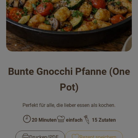
Bäckerei
Kühltheke
Vorratskammer...
Drogerie
Getränke
Bunte Gnocchi Pfanne (One
Alternativen zu ...
Pot)
Unser Lieferservice
Perfekt für alle, die lieber essen als kochen.
Büro&Kita
20 Minuten
einfach
15 Zutaten
Über uns
Zubreitungszeit:
Schwierigkeit:
Service
Drucken​/​PDF
Rezept speichern