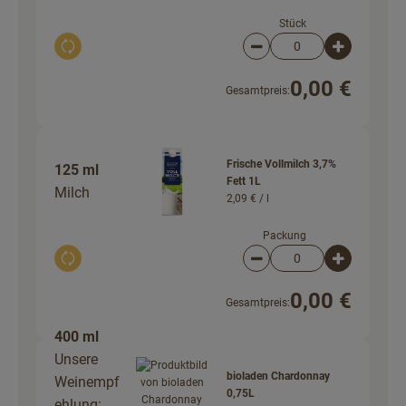
Stück
Auswahl ändern
Artikelanzahl verringer
Artikelanz
0,00 €
Gesamtpreis:
Frische Vollmilch 3,7%
125 ml
Fett 1L
Milch
2,09 € /
l
Packung
Auswahl ändern
Artikelanzahl verringer
Artikelanz
0,00 €
Gesamtpreis:
400 ml
Unsere
bioladen Chardonnay
Weinempf
0,75L
ehlung: