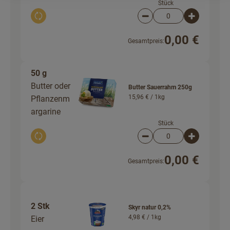
Stück
Auswahl ändern
Artikelanzahl verringer
Artikelanz
0,00 €
Gesamtpreis:
50 g
Butter oder
Butter Sauerrahm 250g
15,96 € /
1kg
Pflanzenm
argarine
Stück
Auswahl ändern
Artikelanzahl verringer
Artikelanz
0,00 €
Gesamtpreis:
2 Stk
Skyr natur 0,2%
4,98 € /
1kg
Eier