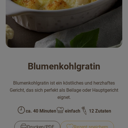
Bäckerei
Kühltheke
Vorratskammer...
Drogerie
Getränke
Blumenkohlgratin
Alternativen zu ...
Blumenkohlgratin ist ein köstliches und herzhaftes
Unser Lieferservice
Gericht, das sich perfekt als Beilage oder Hauptgericht
eignet.
Büro&Kita
ca. 40 Minuten
einfach
12 Zutaten
Zubreitungszeit:
Schwierigkeit:
Über uns
Service
Drucken​/​PDF
Rezept speichern