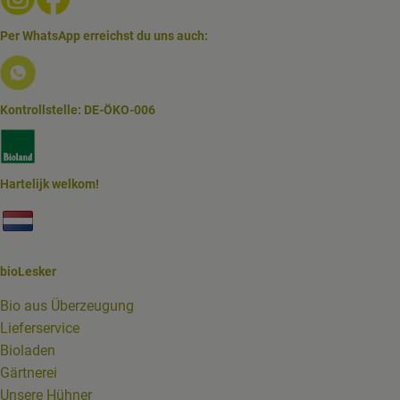
Per WhatsApp erreichst du uns auch:
Externer Link zu https://www.biolesker.de/lieferservice/w
Kontrollstelle: DE-ÖKO-006
Externer Link zu https://www.bioland.de/verbraucher
Hartelijk welkom!
Externer Link zu https://www.biolesker.de/unterseiten/bi
bioLesker
Bio aus Überzeugung
Lieferservice
Bioladen
Gärtnerei
Unsere Hühner