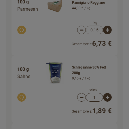
100 g
Parmigiano Reggiano
44,90 € /
kg
Parmesan
kg
Auswahl ändern
Artikelanzahl verringer
Artikelanz
6,73 €
Gesamtpreis:
Schlagsahne 30% Fett
100 g
200g
Sahne
9,45 € /
1kg
Stück
Auswahl ändern
Artikelanzahl verringer
Artikelanz
1,89 €
Gesamtpreis: