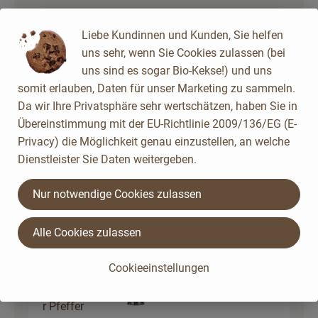
Liebe Kundinnen und Kunden, Sie helfen
Du hast sicher:
uns sehr, wenn Sie Cookies zulassen (bei
uns sind es sogar Bio-Kekse!) und uns
somit erlauben, Daten für unser Marketing zu sammeln.
1 Prise
Da wir Ihre Privatsphäre sehr wertschätzen, haben Sie in
Ur-Salz im Streuer 400g
6,23 € /
1kg
Salz
Übereinstimmung mit der EU-Richtlinie 2009/136/EG (E-
Privacy) die Möglichkeit genau einzustellen, an welche
Stück
Dienstleister Sie Daten weitergeben.
Auswahl ändern
Artikelanzahl verringer
Artikelanz
Nur notwendige Cookies zulassen
0,00 €
Gesamtpreis:
Alle Cookies zulassen
1 Prise
Pfeffer schwarz, ganz
Cookieeinstellungen
frisch
(Gewürzmühle) 75g
gemahlene
13,49 € /
Stück
r Pfeffer