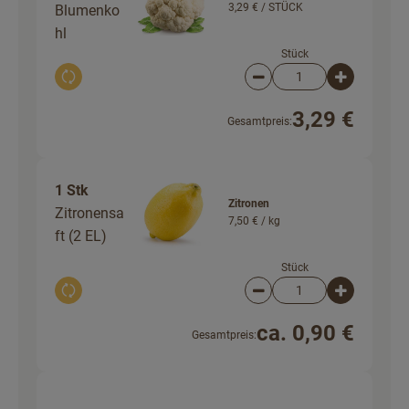
3,29 € /
STÜCK
Blumenko
hl
Stück
Auswahl ändern
Artikelanzahl verringer
Artikelanz
3,29 €
Gesamtpreis:
1 Stk
Zitronen
Zitronensa
7,50 € /
kg
ft (2 EL)
Stück
Auswahl ändern
Artikelanzahl verringer
Artikelanz
ca. 0,90 €
Gesamtpreis: