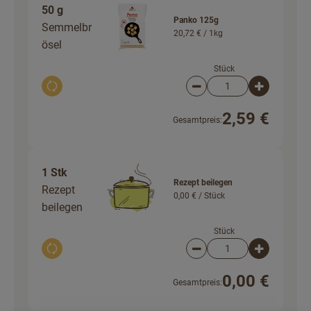
50 g
Panko 125g
Semmelbr
20,72 € /
1kg
ösel
Stück
Auswahl ändern
Artikelanzahl verringer
Artikelanz
2,59 €
Gesamtpreis:
1 Stk
Rezept beilegen
Rezept
0,00 € /
Stück
beilegen
Stück
Auswahl ändern
Artikelanzahl verringer
Artikelanz
0,00 €
Gesamtpreis: