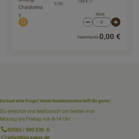
7,99 € /
l
Chardonna
y
Stück
Auswahl ändern
Artikelanzahl verringer
Artikelanz
0,00 €
Gesamtpreis:
Du hast eine Frage? Unser Kundenservice hilft dir gerne:
Du erreichst uns telefonisch am besten von
Montag bis Freitag von 8-14 Uhr.
02563 / 900 530 -0
info@bioLesker.de