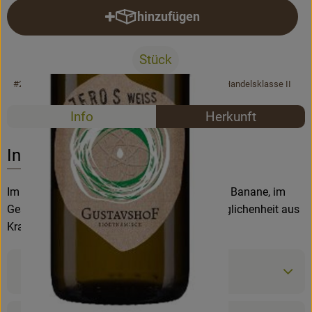
hinzufügen
Produkt zum Warenkorb hinzufü
Rezepte
Stück
#26458
10,99 €
/ Stück
14,65 €
/ l
19% MwSt
Handelsklasse II
Rezepte
Info
Herkunft
Es wurden k
Entdecke passende Rezepte
Info
Im Duft erinnert der Zero S weiß an Birne und Banane, im
Geschmack spielt die milde Säure mit Ausgeglichenheit aus
Kraft und Eleganz.
Produktinformationen