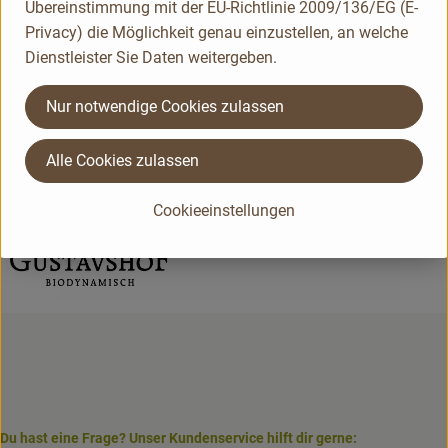
Übereinstimmung mit der EU-Richtlinie 2009/136/EG (E-
Weinhandel UG (haftungsbeschränkt)
Privacy) die Möglichkeit genau einzustellen, an welche
D 26655 Westerstede
Dienstleister Sie Daten weitergeben.
Kontrollnummer DE-NI-006-16875-B
www.weindiele.de
Nur notwendige Cookies zulassen
(Daten von Ecoinform)
Gustavshof
Alle Cookies zulassen
Cookieeinstellungen
Du hast eine Frage? Unser Kundenservice hilft dir gerne: