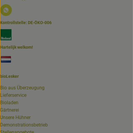
Externer Link zu https://www.biolesker.de/lieferservice/w
Kontrollstelle: DE-ÖKO-006
Externer Link zu https://www.bioland.de/verbraucher
Hartelijk welkom!
Externer Link zu https://www.biolesker.de/unterseiten/bi
bioLesker
Bio aus Überzeugung
Lieferservice
Bioladen
Gärtnerei
Unsere Hühner
Demonstrationsbetrieb
Stellenangebote