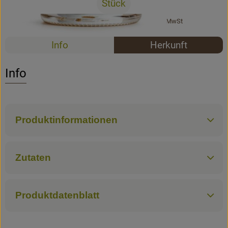
Stück
Rezepte
#4172
28,99 €
/ Stück
57,98 €
/ l
19% MwSt
Rezepte
Info
Herkunft
Es wurden k
Entdecke passende Rezepte
Info
Produktinformationen
Zutaten
Produktdatenblatt