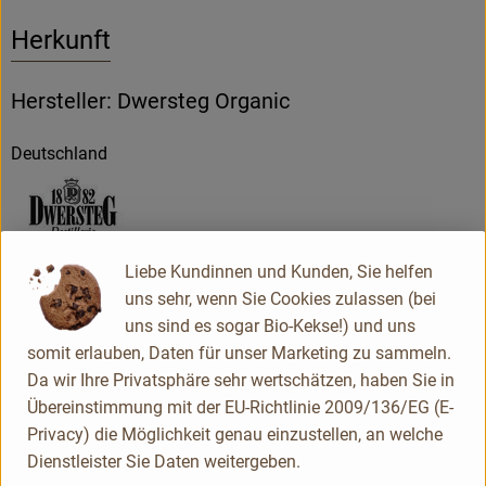
Herkunft
Hersteller: Dwersteg Organic
Deutschland
Liebe Kundinnen und Kunden, Sie helfen
L. Dwersteg jun. GmbH & Co. KG
uns sehr, wenn Sie Cookies zulassen (bei
uns sind es sogar Bio-Kekse!) und uns
D 48565 Steinfurt
somit erlauben, Daten für unser Marketing zu sammeln.
alle Produkte sind Bio
Da wir Ihre Privatsphäre sehr wertschätzen, haben Sie in
Kontrollnummer DE-NW-003-00969-BCD#2017#62314
Übereinstimmung mit der EU-Richtlinie 2009/136/EG (E-
www.dwersteg.de
Privacy) die Möglichkeit genau einzustellen, an welche
(Daten von Ecoinform)
Dienstleister Sie Daten weitergeben.
Dwersteg Organic