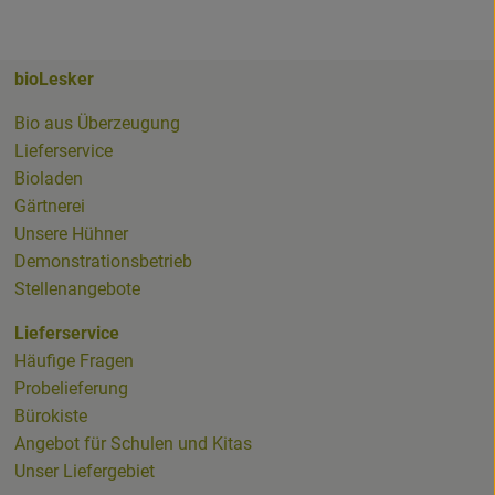
bioLesker
ker
Bio aus Überzeugung
Lieferservice
Bioladen
Gärtnerei
whatsapp.html
Unsere Hühner
Demonstrationsbetrieb
Stellenangebote
Lieferservice
Häufige Fragen
Probelieferung
ioladenNL.html
Bürokiste
Angebot für Schulen und Kitas
Unser Liefergebiet