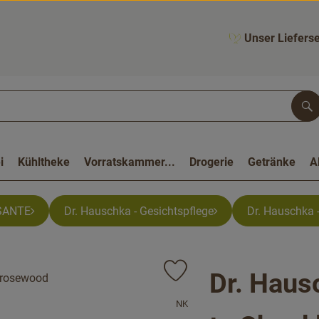
Unser Lieferse
Su
i
Kühltheke
Vorratskammer...
Drogerie
Getränke
A
SANTE
Dr. Hauschka - Gesichtspflege
Dr. Hauschka 
Dr. Haus
Produkt zu Favouriten hinzufüge
, Verband:
NK
, Kontrollstelle:
.