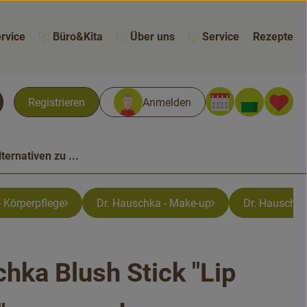
rvice
Büro&Kita
Über uns
Service
Rezepte
Warenk
L
Registrieren
Anmelden
chen
lternativen zu ...
- Körperpflege
Dr. Hauschka - Make-up
Dr. Hauschk
chka Blush Stick "Lip
n