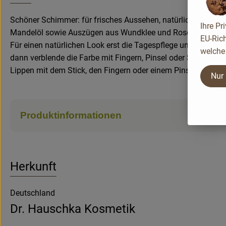
Schöner Schimmer: für frisches Aussehen, natürlichen Glan
Ihre Pr
Mandelöl sowie Auszügen aus Wundklee und Rosenblüten.
EU-Rich
Für einen natürlichen Look erst die Tagespflege und dann d
welche 
dann verblende die Farbe mit Fingern, Pinsel oder Schwamm.
Lippen mit dem Stick, den Fingern oder einem Pinsel gleich 
Nur
Produktinformationen
Herkunft
Deutschland
Dr. Hauschka Kosmetik