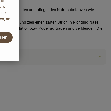
uns
a wir
 Mineralpigmenten und pflegenden Natursubstanzen wie
 der
en, an
chens an und zieh einen zarten Strich in Richtung Nase,
 über Foundation bzw. Puder auftragen und verblenden. Die
assen