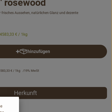
" rosewood
 frisches Aussehen, natürlichen Glanz und dezente
4583,33 €
/ 1kg
hinzufügen
Produkt zum Warenkorb hinzufügen
4583,33 €
/ 1kg
19% MwSt
Herkunft
ie