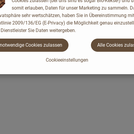
Cookies zulassen (bei uns sind es sogar Bio-Kekse!) und 
somit erlauben, Daten für unser Marketing zu sammeln. D
z und dezente Lichtreflexe auf Lippen, Wangen und Augen. Mit
ivatsphäre sehr wertschätzen, haben Sie in Übereinstimmung mit
tlinie 2009/136/EG (E-Privacy) die Möglichkeit genau einzustell
en Blush Stick auftragen: Setz am höchsten Punkt des Wangenkno
Dienstleister Sie Daten weitergeben.
Für einen intensiveren Look den Stick als schimmerndes Finish
mitschminken.
 notwendige Cookies zulassen
Alle Cookies zul
Cookieeinstellungen