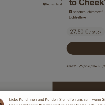
to Cheek
Deutschland
, Herkunft:
Schöner Schimmer: für
Lichtreflexe
27,50 €
/ Stück
#36421
27,50 €
/ Stück
Rezepte
keine passenden Rezepte gefunden.
Liebe Kundinnen und Kunden, Sie helfen uns sehr, wenn S