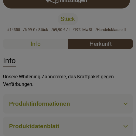
hinzufügen
Produkt zum Warenkorb hinzufü
Rezepte
Stück
#14358
6,99 €
/ Stück
69,90 €
/ l
19% MwSt
Handelsklasse II
Rezepte
Info
Herkunft
Es wurden k
Entdecke passende Rezepte
Info
Unsere Whitening-Zahncreme, das Kraftpaket gegen
Verfärbungen.
Produktinformationen
Produktdatenblatt