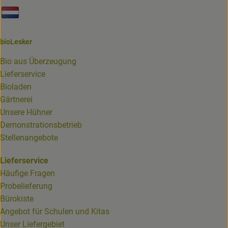
Externer Link zu https://www.biolesker.de/unterseiten/bi
bioLesker
Bio aus Überzeugung
Lieferservice
Bioladen
Gärtnerei
Unsere Hühner
Demonstrationsbetrieb
Stellenangebote
Lieferservice
Häufige Fragen
Probelieferung
Bürokiste
Angebot für Schulen und Kitas
Unser Liefergebiet