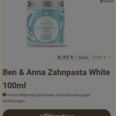
Holland
, Herkunft:
Bäckerei
Kühltheke
Vorratskammer...
Drogerie
Getränke
6,99 €
/ Stück
69,90 €
/ l
Alternativen zu ...
Ben & Anna Zahnpasta White
Unser Lieferservice
100ml
Büro&Kita
Unsere Whitening-Zahncreme, das Kraftpaket gegen
Verfärbungen.
Über uns
Service