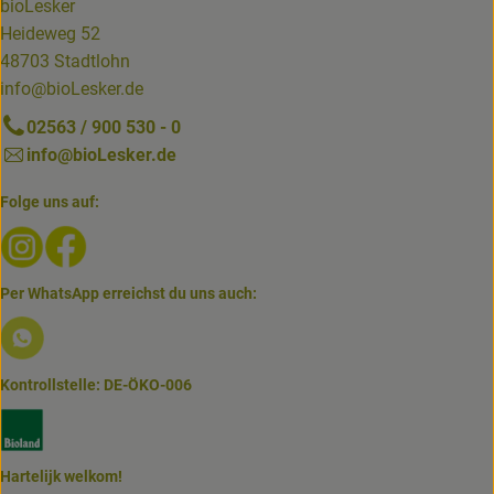
bioLesker
Heideweg 52
48703 Stadtlohn
info@bioLesker.de
02563 / 900 530 - 0
info@bioLesker.de
Folge uns auf:
Externer Link zu https://www.instagram.com/biolesker/
Externer Link zu https://www.facebook.com/bioLesk
Per WhatsApp erreichst du uns auch:
Externer Link zu https://www.biolesker.de/lieferservice/w
Kontrollstelle: DE-ÖKO-006
Externer Link zu https://www.bioland.de/verbraucher
Hartelijk welkom!