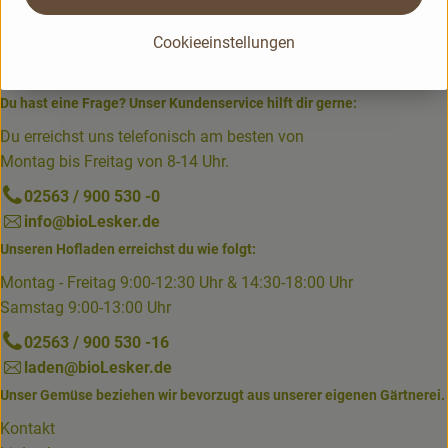
Cookieeinstellungen
Du hast eine Frage? Unser Kundenservice hilft dir gerne:
Du erreichst uns telefonisch am besten von
Montag bis Freitag von 8-14 Uhr.
02563 / 900 530 -0
info@bioLesker.de
Unseren Hofladen erreichst du wie folgt:
Montag - Freitag 9:00-12:30 Uhr & 14:30-18:00 Uhr
Samstag 9:00-13:00 Uhr
02563 / 900 530 -16
laden@bioLesker.de
Unser Gemüse beziehen wir bevorzugt aus unserer eigenen Gärtnerei.
Kontakt