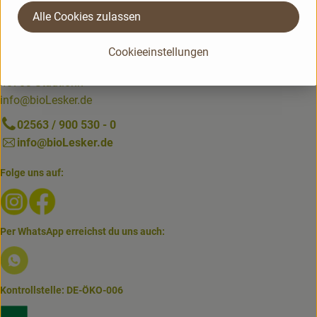
Unser Gemüse beziehen wir bevorzugt aus unserer eigenen Gärtnerei.
Alle Cookies zulassen
Kontakt
bioLesker
Cookieeinstellungen
Heideweg 52
48703 Stadtlohn
info@bioLesker.de
02563 / 900 530 - 0
info@bioLesker.de
Folge uns auf:
Externer Link zu https://www.instagram.com/biolesker/
Externer Link zu https://www.facebook.com/bioLesk
Per WhatsApp erreichst du uns auch:
Externer Link zu https://www.biolesker.de/lieferservice/w
Kontrollstelle: DE-ÖKO-006
Externer Link zu https://www.bioland.de/verbraucher