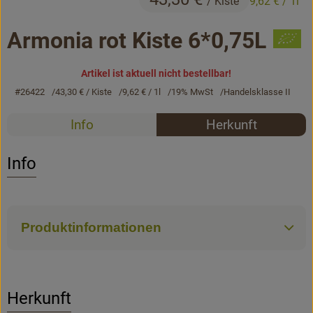
/ Kiste
9,62 €
/ 1l
Bäckerei
Armonia rot Kiste 6*0,75L
Kühltheke
Vorratskammer...
Artikel ist aktuell nicht bestellbar!
#26422
43,30 €
/ Kiste
9,62 €
/ 1l
19% MwSt
Handelsklasse II
Drogerie
Rezepte
Info
Herkunft
Getränke
Es wurden k
Entdecke passende Rezepte
Info
Alternativen zu ...
Unser Lieferservice
Produktinformationen
Büro&Kita
Über uns
Herkunft
Service