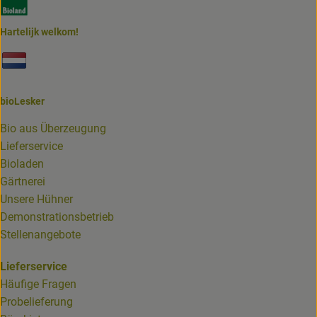
Hartelijk welkom!
Externer Link zu https://www.biolesker.de/unterseiten/bi
bioLesker
Bio aus Überzeugung
Lieferservice
Bioladen
Gärtnerei
Unsere Hühner
Demonstrationsbetrieb
Stellenangebote
Lieferservice
Häufige Fragen
Probelieferung