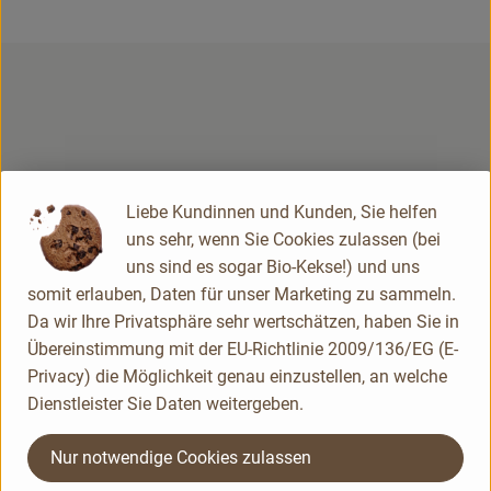
Rezepte
Du hast eine Frage? Unser Kundenservice hilft dir gerne:
Liebe Kundinnen und Kunden, Sie helfen
Du erreichst uns telefonisch am besten von
uns sehr, wenn Sie Cookies zulassen (bei
Montag bis Freitag von 8-14 Uhr.
uns sind es sogar Bio-Kekse!) und uns
02563 / 900 530 -0
somit erlauben, Daten für unser Marketing zu sammeln.
info@bioLesker.de
Da wir Ihre Privatsphäre sehr wertschätzen, haben Sie in
Unseren Hofladen erreichst du wie folgt:
Übereinstimmung mit der EU-Richtlinie 2009/136/EG (E-
Privacy) die Möglichkeit genau einzustellen, an welche
Montag - Freitag 9:00-12:30 Uhr & 14:30-18:00 Uhr
Dienstleister Sie Daten weitergeben.
Samstag 9:00-13:00 Uhr
02563 / 900 530 -16
Nur notwendige Cookies zulassen
laden@bioLesker.de