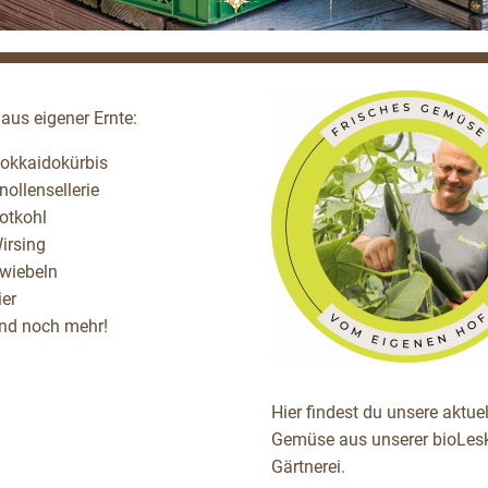
 aus eigener Ernte:
okkaidokürbis
nollensellerie
otkohl
irsing
wiebeln
ier
nd noch mehr!
Hier findest du unsere aktue
Gemüse aus unserer bioLesk
Gärtnerei.