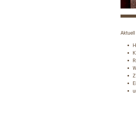
Aktuell
H
K
R
W
Z
E
u