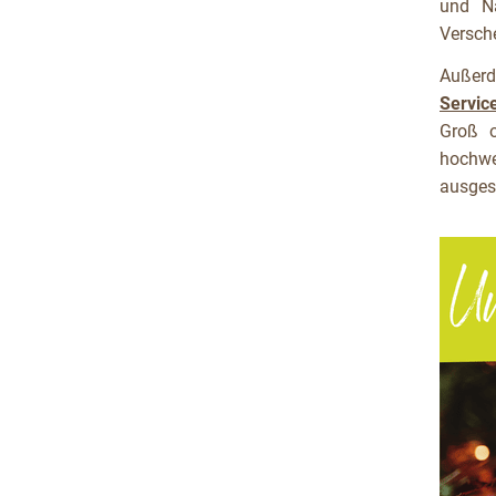
und Na
Versch
Außerd
Servic
Groß o
hochwe
ausges