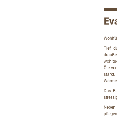
Ev
Wohlfü
Tief d
drauße
wohltu
Öle ve
stärkt.
Wärme d
Das Ba
stressi
Neben 
pflege