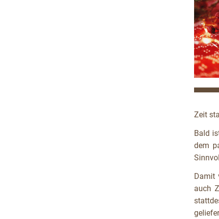
Zeit st
Bald is
dem pa
Sinnvo
Damit 
auch Ze
stattd
geliefe