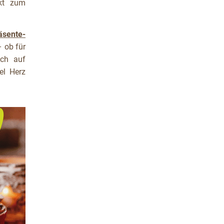
ekt zum
äsente-
 ob für
ich auf
el Herz