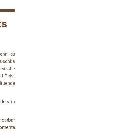
ts
Wenn es
auschka
erische
d Geist
hltuende
ders in
nderbar
momente