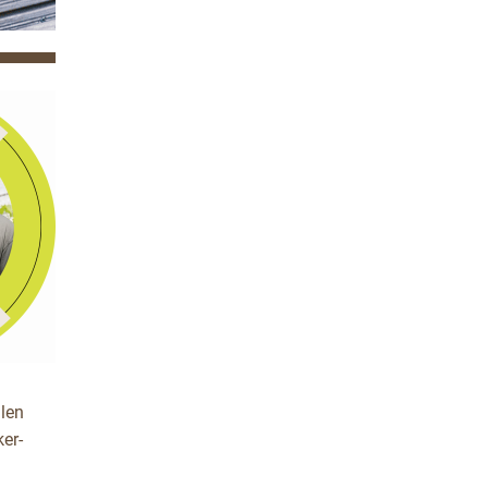
llen
er-