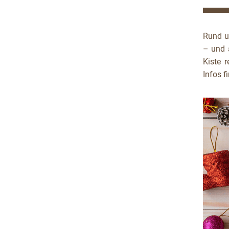
Rund u
– und a
Kiste 
Infos f