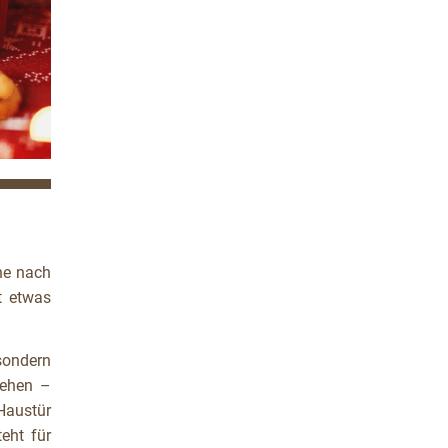
che nach
t etwas
sondern
stehen –
Haustür
teht für