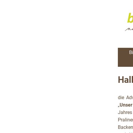
B
Hal
die Ad
„
Unser
Jahres
Pralin
Backen 