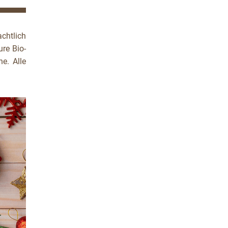
chtlich
ure Bio-
e. Alle