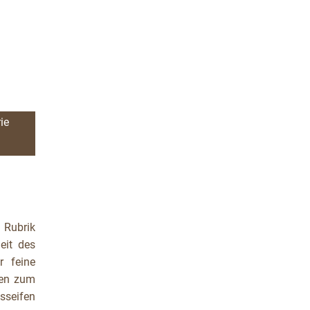
ie
 Rubrik
eit des
r feine
ten zum
tsseifen