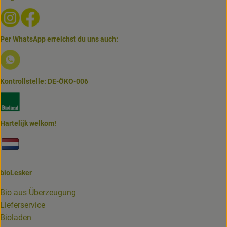
Externer Link zu https://www.instagram.com/biolesker/
Externer Link zu https://www.facebook.com/bioLesk
Per WhatsApp erreichst du uns auch:
Externer Link zu https://www.biolesker.de/lieferservice/w
Kontrollstelle: DE-ÖKO-006
Externer Link zu https://www.bioland.de/verbraucher
Hartelijk welkom!
Externer Link zu https://www.biolesker.de/unterseiten/bi
bioLesker
Bio aus Überzeugung
Lieferservice
Bioladen