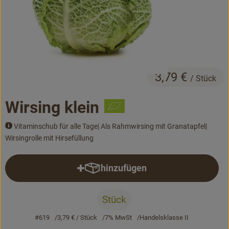
Bäckerei
Kühltheke
Vorratskammer...
3,79 €
Drogerie
/ Stück
Getränke
Wirsing klein
Alternativen zu ...
Vitaminschub für alle Tage| Als Rahmwirsing mit Granatapfel|
Wirsingrolle mit Hirsefüllung
Unser Lieferservice
hinzufügen
Produkt zum Warenkorb hinzufü
Büro&Kita
Stück
Über uns
#619
3,79 €
/ Stück
7% MwSt
Handelsklasse II
Service