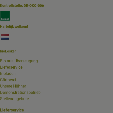
Kontrollstelle: DE-ÖKO-006
Externer Link zu https://www.bioland.de/verbraucher
Hartelijk welkom!
Externer Link zu https://www.biolesker.de/unterseiten/bi
bioLesker
Bio aus Überzeugung
Lieferservice
Bioladen
Gärtnerei
Unsere Hühner
Demonstrationsbetrieb
Stellenangebote
Lieferservice