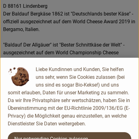
D 88161 Lindenberg
Der Baldauf Bergkäse 1862 ist "Deutschlands bester Käse" -
offiziell ausgezeichnet auf dem World Cheese Award 2019 in
Bergamo, Italien.
"Baldauf Der Allgäuer" ist "Bester Schnittkäse der Welt" -
ausgezeichnet auf dem World Championship Cheese
Contest in Madison/Wisconsin USA.
Liebe Kundinnen und Kunden, Sie helfen
Kontrollnummer DE-ÖKO-006
uns sehr, wenn Sie Cookies zulassen (bei
zur WebSite
uns sind es sogar Bio-Kekse!) und uns
(Daten von Ecoinform)
somit erlauben, Daten für unser Marketing zu sammeln.
Baldauf Käse
Da wir Ihre Privatsphäre sehr wertschätzen, haben Sie in
Übereinstimmung mit der EU-Richtlinie 2009/136/EG (E-
Privacy) die Möglichkeit genau einzustellen, an welche
Dienstleister Sie Daten weitergeben.
Nur notwendige Cookies zulassen