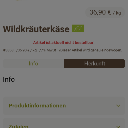
Bäckerei
36,90 €
/ kg
Kühltheke
Wildkräuterkäse
Vorratskammer...
Drogerie
Artikel ist aktuell nicht bestellbar!
#3858
36,90 €
/ kg
7% MwSt
Dieser Artikel wird genau eingewogen.
Getränke
Rezepte
Info
Herkunft
Alternativen zu ...
Es wurden k
Entdecke passende Rezepte
Info
Unser Lieferservice
Büro&Kita
Produktinformationen
Über uns
Zutaten
Service