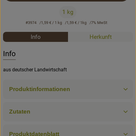
1 kg
Rezepte
#3974
1,59 €
/ 1 kg
1,59 €
/ 1kg
7% MwSt
Rezepte
Info
Herkunft
Es wurden k
Entdecke passende Rezepte
Info
aus deutscher Landwirtschaft
Produktinformationen
Zutaten
Produktdatenblatt