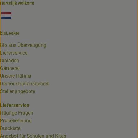
Hartelijk welkom!
Externer Link zu https://www.biolesker.de/unterseiten/bi
bioLesker
Bio aus Überzeugung
Lieferservice
Bioladen
Gärtnerei
Unsere Hühner
Demonstrationsbetrieb
Stellenangebote
Lieferservice
Häufige Fragen
Probelieferung
Bürokiste
Angebot für Schulen und Kitas