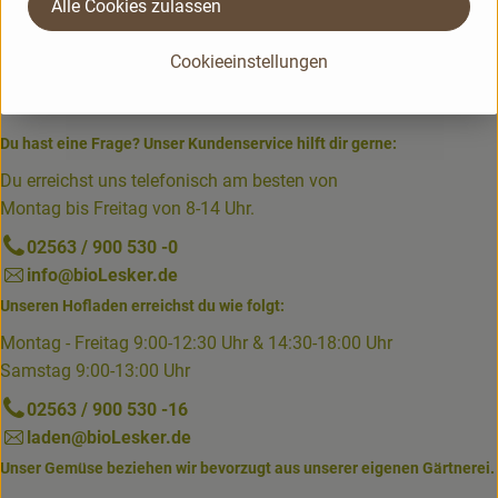
Alle Cookies zulassen
Cookieeinstellungen
Du hast eine Frage? Unser Kundenservice hilft dir gerne:
Du erreichst uns telefonisch am besten von
Montag bis Freitag von 8-14 Uhr.
02563 / 900 530 -0
info@bioLesker.de
Unseren Hofladen erreichst du wie folgt:
Montag - Freitag 9:00-12:30 Uhr & 14:30-18:00 Uhr
Samstag 9:00-13:00 Uhr
02563 / 900 530 -16
laden@bioLesker.de
Unser Gemüse beziehen wir bevorzugt aus unserer eigenen Gärtnerei.