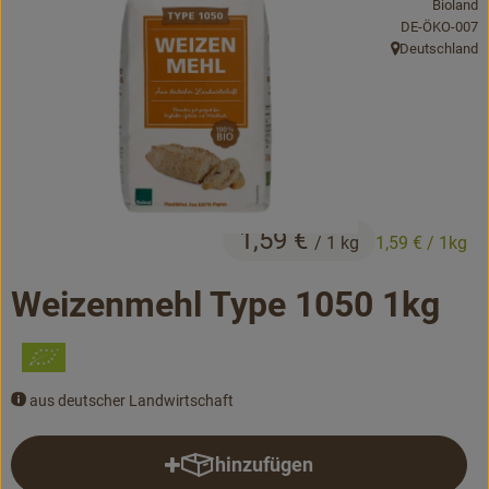
Bioland
Bäckerei
, Kontrollstelle
DE-ÖKO-007
Deutschland
, Herkunft:
Kühltheke
Vorratskammer...
Drogerie
Getränke
1,59 €
/ 1 kg
1,59 €
/ 1kg
Alternativen zu ...
Weizenmehl Type 1050 1kg
Unser Lieferservice
Büro&Kita
aus deutscher Landwirtschaft
Über uns
hinzufügen
Produkt zum Warenkorb hinzufü
Service