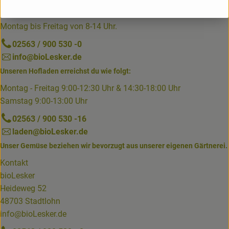
Du erreichst uns telefonisch am besten von
Montag bis Freitag von 8-14 Uhr.
02563 / 900 530 -0
info@bioLesker.de
Unseren Hofladen erreichst du wie folgt:
Montag - Freitag 9:00-12:30 Uhr & 14:30-18:00 Uhr
Samstag 9:00-13:00 Uhr
02563 / 900 530 -16
laden@bioLesker.de
Unser Gemüse beziehen wir bevorzugt aus unserer eigenen Gärtnerei.
Kontakt
bioLesker
Heideweg 52
48703 Stadtlohn
info@bioLesker.de