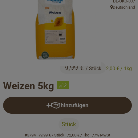
, Kontrollstelle
DE-ÖKO-007
Bäckerei
Deutschland
, Herkunft:
Kühltheke
Vorratskammer...
Drogerie
Getränke
9,99 €
/ Stück
2,00 €
/ 1kg
Alternativen zu ...
Weizen 5kg
Unser Lieferservice
hinzufügen
Produkt zum Warenkorb hinzufü
Büro&Kita
Über uns
Stück
#3794
9,99 €
/ Stück
2,00 €
/ 1kg
7% MwSt
Service