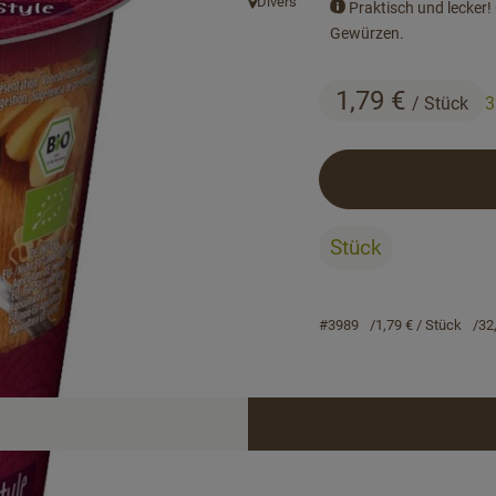
Divers
Praktisch und lecker!
, Herkunft:
Gewürzen.
1,79 €
/ Stück
3
Stück
#3989
1,79 €
/ Stück
32
Rezepte
keine passenden Rezepte gefunden.