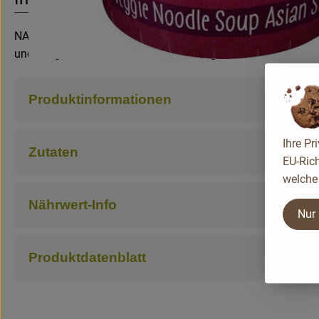
NATUR COMPAGNIE Snack Cups sind eine ideale Zwischenmahl
und einige Minuten ziehen lassen - fertig.
Produktinformationen
Ihre Pr
Zutaten
EU-Rich
welche 
Nährwert-Info
Nur
Produktdatenblatt