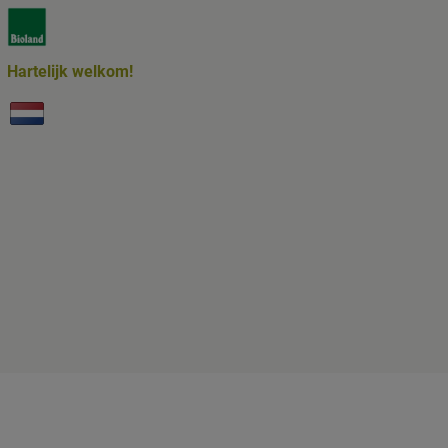
Externer Link zu https://www.bioland.de/verbraucher
Hartelijk welkom!
Externer Link zu https://www.biolesker.de/unterseiten/b