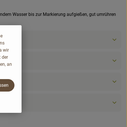
ndem Wasser bis zur Markierung aufgießen, gut umrühren
ie
uns
a wir
 der
en, an
assen