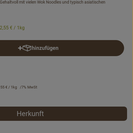
 Gehaltvoll mit vielen Wok Noodles und typisch asiatischen
2,55 €
/ 1kg
hinzufügen
Produkt zum Warenkorb hinzufügen
,55 €
/ 1kg
7% MwSt
Herkunft