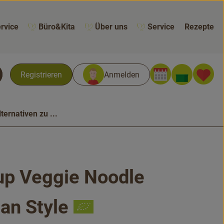
rvice
Büro&Kita
Über uns
Service
Rezepte
Warenk
L
Registrieren
Anmelden
chen
lternativen zu ...
up Veggie Noodle
n
an Style