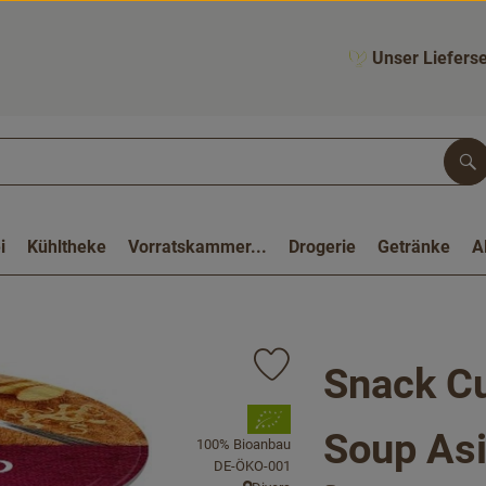
Unser Lieferse
Su
i
Kühltheke
Vorratskammer...
Drogerie
Getränke
A
Snack C
Produkt zu Favouriten hinzufüge
, Verband:
Soup Asi
100% Bioanbau
, Kontrollstelle:
DE-ÖKO-001