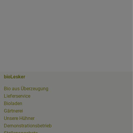
bioLesker
ker
Bio aus Überzeugung
Lieferservice
Bioladen
Gärtnerei
whatsapp.html
Unsere Hühner
Demonstrationsbetrieb