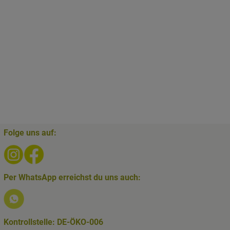
Folge uns auf:
Externer Link zu https://www.instagram.com/biolesker/
Externer Link zu https://www.facebook.com/bioLes
Per WhatsApp erreichst du uns auch:
Externer Link zu https://www.biolesker.de/lieferservice/
Kontrollstelle: DE-ÖKO-006