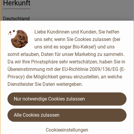
Herkunft
Deutschland
BIOTURM
Liebe Kundinnen und Kunden, Sie helfen
uns sehr, wenn Sie Cookies zulassen (bei
uns sind es sogar Bio-Kekse!) und uns
somit erlauben, Daten für unser Marketing zu sammeln.
Da wir Ihre Privatsphäre sehr wertschätzen, haben Sie in
Übereinstimmung mit der EU-Richtlinie 2009/136/EG (E-
Privacy) die Möglichkeit genau einzustellen, an welche
Dienstleister Sie Daten weitergeben.
Nur notwendige Cookies zulassen
Alle Cookies zulassen
Cookieeinstellungen
Du hast eine Frage? Unser Kundenservice hilft dir gerne: