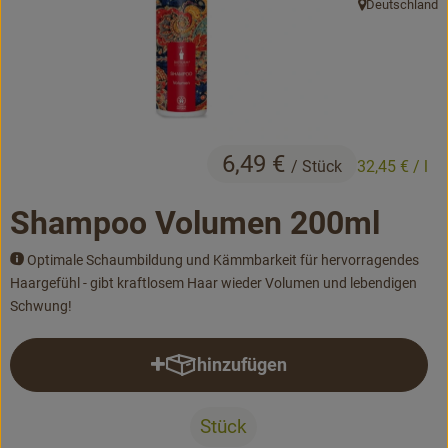
Deutschland
, Herkunft:
Bäckerei
Kühltheke
Vorratskammer...
Drogerie
6,49 €
/ Stück
32,45 €
/ l
Getränke
Shampoo Volumen 200ml
Alternativen zu ...
Optimale Schaumbildung und Kämmbarkeit für hervorragendes
Haargefühl - gibt kraftlosem Haar wieder Volumen und lebendigen
Schwung!
Unser Lieferservice
Büro&Kita
hinzufügen
Produkt zum Warenkorb hinzufü
Über uns
Stück
Service