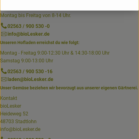
Du erreichst uns telefonisch am besten von
Montag bis Freitag von 8-14 Uhr.
02563 / 900 530 -0
info@bioLesker.de
Unseren Hofladen erreichst du wie folgt:
Montag - Freitag 9:00-12:30 Uhr & 14:30-18:00 Uhr
Samstag 9:00-13:00 Uhr
02563 / 900 530 -16
laden@bioLesker.de
Unser Gemüse beziehen wir bevorzugt aus unserer eigenen Gärtnerei.
Kontakt
bioLesker
Heideweg 52
48703 Stadtlohn
info@bioLesker.de