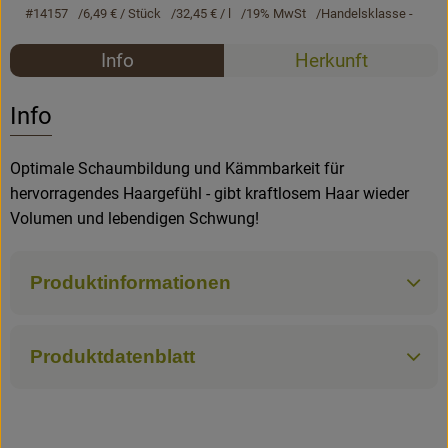
#14157
6,49 €
/ Stück
32,45 €
/ l
19% MwSt
Handelsklasse -
Rezepte
Rezepte
Info
Herkunft
Es wurden k
Entdecke passende Rezepte
Info
Optimale Schaumbildung und Kämmbarkeit für
hervorragendes Haargefühl - gibt kraftlosem Haar wieder
Volumen und lebendigen Schwung!
Produktinformationen
Produktdatenblatt