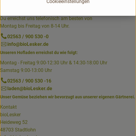
Cookieeinstellungen
Du hast eine Frage? Unser Kundenservice hilft dir gerne:
Du erreichst uns telefonisch am besten von
Montag bis Freitag von 8-14 Uhr.
02563 / 900 530 -0
info@bioLesker.de
Unseren Hofladen erreichst du wie folgt:
Montag - Freitag 9:00-12:30 Uhr & 14:30-18:00 Uhr
Samstag 9:00-13:00 Uhr
02563 / 900 530 -16
laden@bioLesker.de
Unser Gemüse beziehen wir bevorzugt aus unserer eigenen Gärtnerei.
Kontakt
bioLesker
Heideweg 52
48703 Stadtlohn