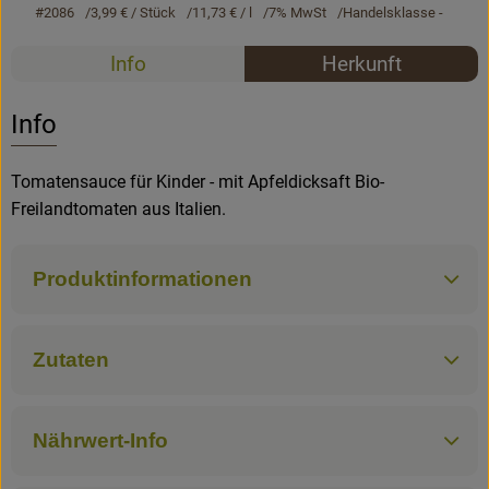
#2086
3,99 €
/ Stück
11,73 €
/ l
7% MwSt
Handelsklasse -
Rezepte
Rezepte
Info
Herkunft
Es wurden k
Entdecke passende Rezepte
Info
Tomatensauce für Kinder - mit Apfeldicksaft Bio-
Freilandtomaten aus Italien.
Produktinformationen
Zutaten
Nährwert-Info