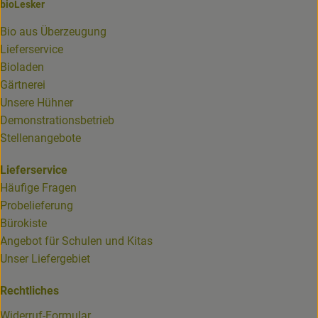
bioLesker
Bio aus Überzeugung
Lieferservice
Bioladen
Gärtnerei
Unsere Hühner
Demonstrationsbetrieb
Stellenangebote
Lieferservice
Häufige Fragen
Probelieferung
Bürokiste
Angebot für Schulen und Kitas
Unser Liefergebiet
Rechtliches
Widerruf-Formular