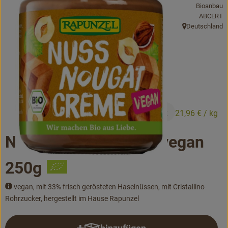
Bioanbau
Bäckerei
, Kontrolls
ABCERT
Deutschland
Kühltheke
, Herkunft:
Vorratskammer...
Drogerie
Getränke
5,49 €
/ Stück
21,96 €
/ kg
Alternativen zu ...
Nuss-Nougat-Creme vegan
Unser Lieferservice
250g
Büro&Kita
vegan, mit 33% frisch gerösteten Haselnüssen, mit Cristallino
Rohrzucker, hergestellt im Hause Rapunzel
Über uns
Service