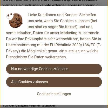
werden sie durch anerkannte externe Labors unabhängig
analysiert.
Liebe Kundinnen und Kunden, Sie helfen
uns sehr, wenn Sie Cookies zulassen (bei
Wie schon zu Beginn liegen Rapunzel auch heute die
uns sind es sogar Bio-Kekse!) und uns
persönlichen Kontakte zu den Lieferanten und langfristige
somit erlauben, Daten für unser Marketing zu sammeln.
Partnerschaften besonders am Herzen. Besuche vor Ort,
Da wir Ihre Privatsphäre sehr wertschätzen, haben Sie in
Beratung durch eigene Agrar-Ingenieure und der rege
Übereinstimmung mit der EU-Richtlinie 2009/136/EG (E-
Austausch miteinander sichern die einwandfreie Qualität der
Privacy) die Möglichkeit genau einzustellen, an welche
Rohstoffe ab. Das schafft Transparenz - vom Feld bis zum
Dienstleister Sie Daten weitergeben.
Teller des Verbrauchers.
Nur notwendige Cookies zulassen
Das größte Rapunzel Anbauprojekt: Bio aus der Türkei
Alle Cookies zulassen
Als Bio-Pionier setzt sich Rapunzel von Anfang an für die
Förderung der ökologischen Landwirtschaft ein. Aus dieser
Cookieeinstellungen
Aufbauarbeit sind eigene Anbauprojekte in der Türkei und
auf der ganzen Welt entstanden.