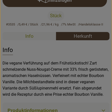
hinzufügen
Produkt zum Warenkorb hinzufü
Rezepte
Stück
#3535
5,49 €
/ Stück
21,96 €
/ kg
7% MwSt
Handelsklasse II
Rezepte
Info
Herkunft
Es wurden k
Entdecke passende Rezepte
Info
Die vegane Verführung auf dem Frühstückstisch! Zart
schmelzende Nuss-Nougat-Creme mit 33% frisch gerösteten,
aromatischen Haselnüssen. Verfeinert mit echter Bourbon
Vanille. Die Milchbestandteile sind in dieser veganen
Variante durch Süßlupinenmehl ersetzt. Fein abgerundet
wird die Rezeptur durch eine Prise echter Bourbon Vanille.
Produktinformationen