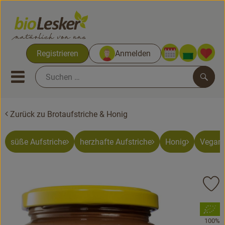
Warenko
Registrieren
Anmelden
Link
Mobiles Menu öffnen oder sc
Such
Zurück zu Brotaufstriche & Honig
Biokisten
Kochkisten
süße Aufstriche
herzhafte Aufstriche
Honig
Vegane
Neues & Aktionen
Pr
Biokisten
, Verband:
Obst & Gemüse
100%