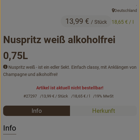
, 
.
Bäckerei
Deutschland
, Herkunft:
Kühltheke
13,99 €
/ Stück
18,65 €
/ l
Vorratskammer...
Nuspritz weiß alkoholfrei
Drogerie
0,75L
Getränke
Nuspritz weiß - ist ein edler Sekt. Einfach classy, mit Anklängen von
Alternativen zu ...
Champagne und alkoholfrei!
Artikel ist aktuell nicht bestellbar!
#27297
13,99 €
/ Stück
18,65 €
/ l
19% MwSt
Unser Lieferservice
Rezepte
Info
Herkunft
Büro&Kita
Es wurden k
Entdecke passende Rezepte
Über uns
Info
Service