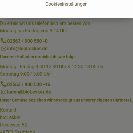
Cookieeinstellungen
Du hast eine Frage? Unser Kundenservice hilft dir gerne:
Du erreichst uns telefonisch am besten von
Montag bis Freitag von 8-14 Uhr.
02563 / 900 530 -0
info@bioLesker.de
Unseren Hofladen erreichst du wie folgt:
Montag - Freitag 9:00-12:30 Uhr & 14:30-18:00 Uhr
Samstag 9:00-13:00 Uhr
02563 / 900 530 -16
laden@bioLesker.de
Unser Gemüse beziehen wir bevorzugt aus unserer eigenen Gärtnerei.
Kontakt
bioLesker
Heideweg 52
48703 Stadtlohn