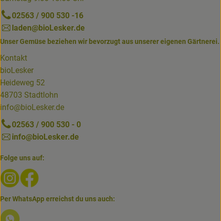
02563 / 900 530 -16
laden@bioLesker.de
Unser Gemüse beziehen wir bevorzugt aus unserer eigenen Gärtnerei.
Kontakt
bioLesker
Heideweg 52
48703 Stadtlohn
info@bioLesker.de
02563 / 900 530 - 0
info@bioLesker.de
Folge uns auf:
Externer Link zu https://www.instagram.com/biolesker/
Externer Link zu https://www.facebook.com/bioLesk
Per WhatsApp erreichst du uns auch:
Externer Link zu https://www.biolesker.de/lieferservice/w