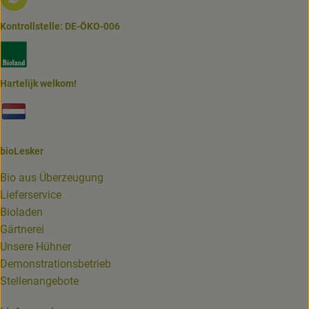
Kontrollstelle: DE-ÖKO-006
Externer Link zu https://www.bioland.de/verbraucher
Hartelijk welkom!
Externer Link zu https://www.biolesker.de/unterseiten/bi
bioLesker
Bio aus Überzeugung
Lieferservice
Bioladen
Gärtnerei
Unsere Hühner
Demonstrationsbetrieb
Stellenangebote