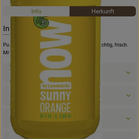
Rezepte
Info
Herkunft
Rezepte
Es wurden k
Entdecke passende Rezepte
Info
Purer Orangen-Geschmack für Fans - süß, fruchtig, frisch.
Mit einem Spritzer Zitrone verfeinert.
Produktinformationen
Zutaten
Nährwert-Info