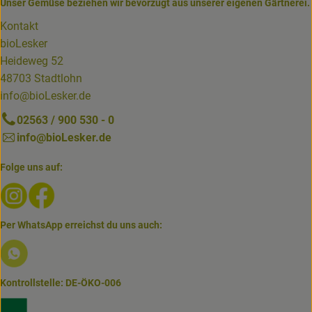
Unser Gemüse beziehen wir bevorzugt aus unserer eigenen Gärtnerei.
Kontakt
bioLesker
Heideweg 52
48703 Stadtlohn
info@bioLesker.de
02563 / 900 530 - 0
info@bioLesker.de
Folge uns auf:
Externer Link zu https://www.instagram.com/biolesker/
Externer Link zu https://www.facebook.com/bioLesk
Per WhatsApp erreichst du uns auch:
Externer Link zu https://www.biolesker.de/lieferservice/w
Kontrollstelle: DE-ÖKO-006
Externer Link zu https://www.bioland.de/verbraucher