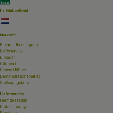
Hartelijk welkom!
Externer Link zu https://www.biolesker.de/unterseiten/bi
bioLesker
Bio aus Überzeugung
Lieferservice
Bioladen
Gärtnerei
Unsere Hühner
Demonstrationsbetrieb
Stellenangebote
Lieferservice
Häufige Fragen
Probelieferung
Bürokiste