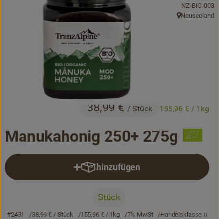
, Kontrollstell
NZ-BIO-003
Bäckerei
Neuseeland
, Herkunft:
Kühltheke
Vorratskammer...
Drogerie
Getränke
38,99 €
/ Stück
155,96 €
/ 1kg
Alternativen zu ...
Manukahonig 250+ 275g
Unser Lieferservice
hinzufügen
Produkt zum Warenkorb hinzufü
Büro&Kita
Über uns
Stück
#2431
38,99 €
/ Stück
155,96 €
/ 1kg
7% MwSt
Handelsklasse II
Service