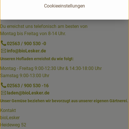
Cookieeinstellungen
Du hast eine Frage? Unser Kundenservice hilft dir gerne:
Du erreichst uns telefonisch am besten von
Montag bis Freitag von 8-14 Uhr.
02563 / 900 530 -0
info@bioLesker.de
Unseren Hofladen erreichst du wie folgt:
Montag - Freitag 9:00-12:30 Uhr & 14:30-18:00 Uhr
Samstag 9:00-13:00 Uhr
02563 / 900 530 -16
laden@bioLesker.de
Unser Gemüse beziehen wir bevorzugt aus unserer eigenen Gärtnerei.
Kontakt
bioLesker
Heideweg 52