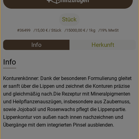
hinzufügen
Produkt zum Warenkorb hinzufü
Rezepte
Stück
#36499
15,00 €
/ Stück
15000,00 €
/ 1kg
19% MwSt
Rezepte
Info
Herkunft
Es wurden k
Entdecke passende Rezepte
Info
Konturenkönner: Dank der besonderen Formulierung gleitet
er sanft über die Lippen und zeichnet die Konturen präzise
und gleichmäßig nach.Die Rezeptur mit Mineralpigmenten
und Heilpflanzenauszügen, insbesondere aus Zaubernuss,
sowie Jojobaöl und Rosenwachs pflegt die Lippenpartie.
Lippenkontur von außen nach innen nachzeichnen und
Übergänge mit dem integrierten Pinsel ausblenden.