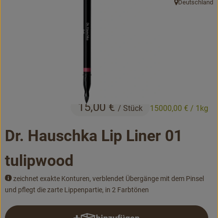
Deutschland
, Herkunft:
Bäckerei
Kühltheke
Vorratskammer...
Drogerie
Getränke
15,00 €
/ Stück
15000,00 €
/ 1kg
Alternativen zu ...
Dr. Hauschka Lip Liner 01
Unser Lieferservice
tulipwood
Büro&Kita
zeichnet exakte Konturen, verblendet Übergänge mit dem Pinsel
und pflegt die zarte Lippenpartie, in 2 Farbtönen
Über uns
Service