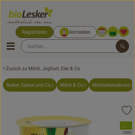
Warenko
Registrieren
Anmelden
Link
Mobiles Menu öffnen oder sc
Such
Zurück zu Milch, Joghurt, Eier & Co.
Biokisten
Kochkisten
Butter, Sahne und Co.
Milch & Co.
Milchalternativen
Neues & Aktionen
Pr
Biokisten
, Verband:
Obst & Gemüse
100%