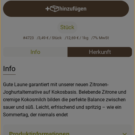
hinzufügen
Produkt zum Warenkorb hinzufü
Rezepte
Stück
#4723
3,49 €
/ Stück
12,69 €
/ 1kg
7% MwSt
Rezepte
Info
Herkunft
Es wurden k
Entdecke passende Rezepte
Info
Gute Laune garantiert mit unserer neuen Zitronen-
Joghurtalternative auf Kokosbasis. Belebende Zitrone und
cremige Kokosmilch bilden die perfekte Balance zwischen
sauer und süß. Leicht, erfrischend und spritzig – wie ein
Sommertag, der niemals endet
Produktinformationen