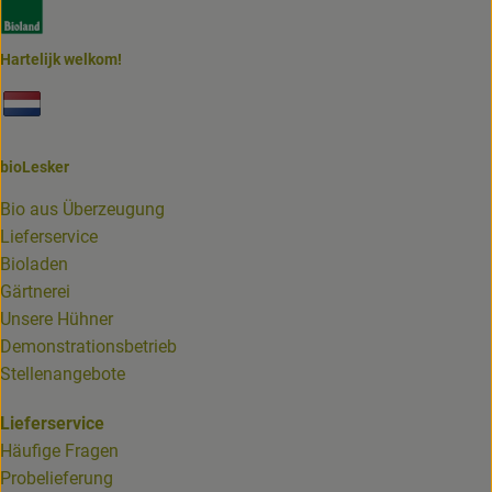
Externer Link zu https://www.bioland.de/verbraucher
Hartelijk welkom!
Externer Link zu https://www.biolesker.de/unterseiten/bi
bioLesker
Bio aus Überzeugung
Lieferservice
Bioladen
Gärtnerei
Unsere Hühner
Demonstrationsbetrieb
Stellenangebote
Lieferservice
Häufige Fragen
Probelieferung