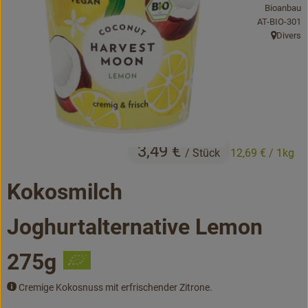
Bioanbau
Bäckerei
, Kontrollstell
AT-BIO-301
Divers
Kühltheke
, Herkunft
Vorratskammer...
Drogerie
Getränke
3,49 €
/ Stück
12,69 €
/ 1kg
Alternativen zu ...
Kokosmilch
Unser Lieferservice
Joghurtalternative Lemon
Büro&Kita
275g
Über uns
Cremige Kokosnuss mit erfrischender Zitrone.
Service