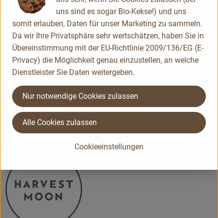
uns sind es sogar Bio-Kekse!) und uns
somit erlauben, Daten für unser Marketing zu sammeln.
Da wir Ihre Privatsphäre sehr wertschätzen, haben Sie in
Übereinstimmung mit der EU-Richtlinie 2009/136/EG (E-
Whollees GmbH
Privacy) die Möglichkeit genau einzustellen, an welche
Harvest Moon
Dienstleister Sie Daten weitergeben.
D 22769 Hamburg
Kontrollnummer DE-ÖKO-012,AT-BIO-301
Nur notwendige Cookies zulassen
www.harvestmoon.de
(Daten von Ecoinform)
Alle Cookies zulassen
Harvest Moon
Cookieeinstellungen