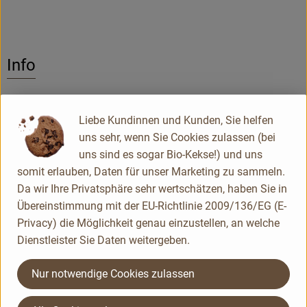
Info
100 % Bio und fair gehandelt: Die Bio-Bohnen für die
Naturata Kakaos stammen von verschiedenen Fairtrade-
Liebe Kundinnen und Kunden, Sie helfen
Projekten in Mittel- und Südamerika. Aufgrund des geringen
uns sehr, wenn Sie Cookies zulassen (bei
Kakaobutter-Anteils (11 %) besticht der stark entölte Kakao
uns sind es sogar Bio-Kekse!) und uns
mit einer kräftig-herben, Kakao-Note. Naturbelassen.
somit erlauben, Daten für unser Marketing zu sammeln.
Da wir Ihre Privatsphäre sehr wertschätzen, haben Sie in
Übereinstimmung mit der EU-Richtlinie 2009/136/EG (E-
Produktinformationen
Privacy) die Möglichkeit genau einzustellen, an welche
Dienstleister Sie Daten weitergeben.
Zutaten
Nur notwendige Cookies zulassen