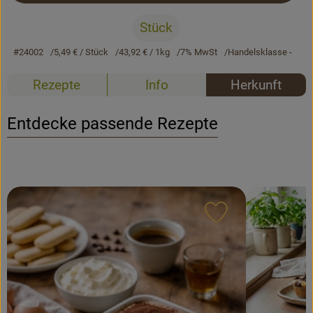
Stück
Rezepte
#24002
5,49 €
/ Stück
43,92 €
/ 1kg
7% MwSt
Handelsklasse -
Rezepte
Info
Herkunft
Entdecke passende Rezepte
Rezept zu Favour