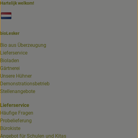
Hartelijk welkom!
Externer Link zu https://www.biolesker.de/unterseiten/bi
bioLesker
Bio aus Überzeugung
Lieferservice
Bioladen
Gärtnerei
Unsere Hühner
Demonstrationsbetrieb
Stellenangebote
Lieferservice
Häufige Fragen
Probelieferung
Bürokiste
Angebot für Schulen und Kitas