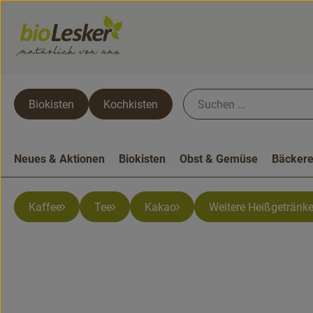
Biokisten
Kochkisten
Neues & Aktionen
Biokisten
Obst & Gemüse
Bäckere
Kaffee
Tee
Kakao
Weitere Heißgetränk