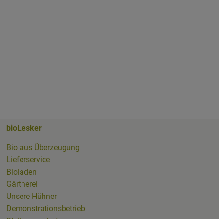
bioLesker
ker
Bio aus Überzeugung
Lieferservice
Bioladen
Gärtnerei
whatsapp.html
Unsere Hühner
Demonstrationsbetrieb