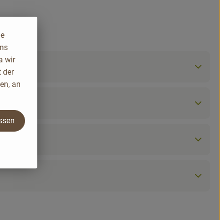
ie
uns
a wir
 der
en, an
assen