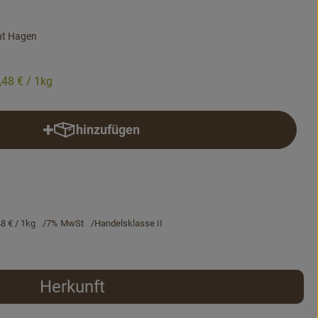
nt Hagen
,48 €
/ 1kg
hinzufügen
Produkt zum Warenkorb hinzufügen
48 €
/ 1kg
7% MwSt
Handelsklasse II
Herkunft