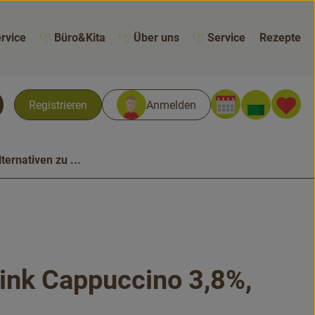
rvice
Büro&Kita
Über uns
Service
Rezepte
Warenk
L
Registrieren
Anmelden
chen
lternativen zu ...
ink Cappuccino 3,8%,
n