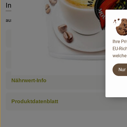
Info
aus pasteurisierter Milch
Produktinformationen
Ihre Pr
EU-Rich
welche 
Zutaten
Nur
Nährwert-Info
Produktdatenblatt