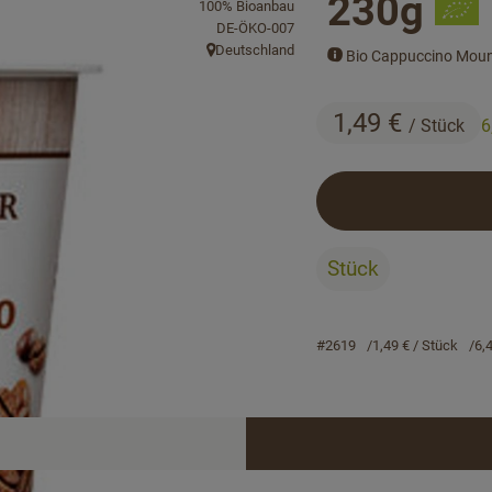
230g
100% Bioanbau
, Kontrollstelle:
DE-ÖKO-007
Deutschland
Bio Cappuccino Mou
, Herkunft:
1,49 €
/ Stück
6
Stück
#2619
1,49 €
/ Stück
6,
Rezepte
keine passenden Rezepte gefunden.