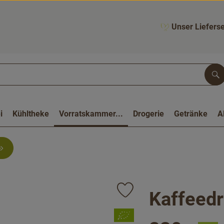
Unser Lieferse
Su
i
Kühltheke
Vorratskammer...
Drogerie
Getränke
A
e
Kaffeedr
Produkt zu Favouriten hinzufüge
, Verband: