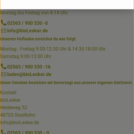
Du erreichst uns telefonisch am besten von
Montag bis Freitag von 8-14 Uhr.
02563 / 900 530 -0
info@bioLesker.de
Unseren Hofladen erreichst du wie folgt:
Montag - Freitag 9:00-12:30 Uhr & 14:30-18:00 Uhr
Samstag 9:00-13:00 Uhr
02563 / 900 530 -16
laden@bioLesker.de
Unser Gemüse beziehen wir bevorzugt aus unserer eigenen Gärtnerei.
Kontakt
bioLesker
Heideweg 52
48703 Stadtlohn
info@bioLesker.de
02563 / 900 530 - 0