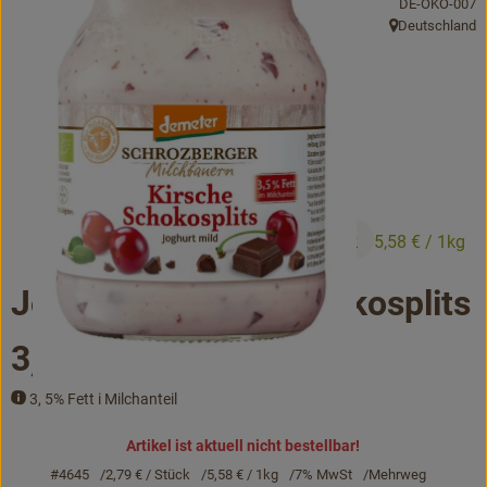
, Kontrollstelle
DE-ÖKO-007
Bäckerei
Deutschland
, Herkunft:
Kühltheke
Vorratskammer...
Drogerie
Getränke
2,79 €
/ Stück
5,58 €
/ 1kg
Alternativen zu ...
Joghurt Kirsche Schokosplits
Unser Lieferservice
3,5% 500g
Büro&Kita
3, 5% Fett i Milchanteil
Über uns
Artikel ist aktuell nicht bestellbar!
#4645
2,79 €
/ Stück
5,58 €
/ 1kg
7% MwSt
Mehrweg
Service