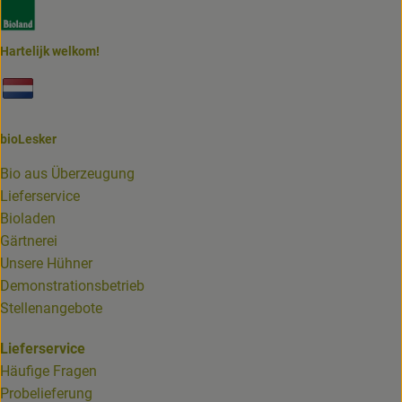
Externer Link zu https://www.bioland.de/verbraucher
Hartelijk welkom!
Externer Link zu https://www.biolesker.de/unterseiten/bi
bioLesker
Bio aus Überzeugung
Lieferservice
Bioladen
Gärtnerei
Unsere Hühner
Demonstrationsbetrieb
Stellenangebote
Lieferservice
Häufige Fragen
Probelieferung