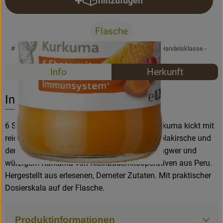
hinzufügen
Produkt zum Warenkorb hinzufü
Rezepte
Flasche
#3309
4,49 €
/ Flasche
16,04 €
/ l
19% MwSt
Handelsklasse -
Rezepte
Info
Herkunft
Es wurden k
Entdecke passende Rezepte
Info
6 Shots in jeder Flasche: Der Ingwer Shot Kurkuma kickt mit
reichlich natürlichem Vitamin C aus der Acerolakirsche und
dem Geschmack von aromatisch-scharfem Ingwer und
würzigem Kurkuma von Kleinbauernkooperativen aus Peru.
Hergestellt aus erlesenen, Demeter Zutaten. Mit praktischer
Dosierskala auf der Flasche.
Produktinformationen