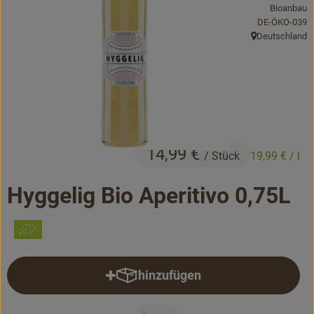
Bioanbau
Bäckerei
, Kontrollstelle
DE-ÖKO-039
Deutschland
Kühltheke
, Herkunft:
Vorratskammer...
Drogerie
Getränke
14,99 €
/ Stück
19,99 €
/ l
Alternativen zu ...
Hyggelig Bio Aperitivo 0,75L
Unser Lieferservice
Büro&Kita
hinzufügen
Über uns
Produkt zum Warenkorb hinzufü
Service