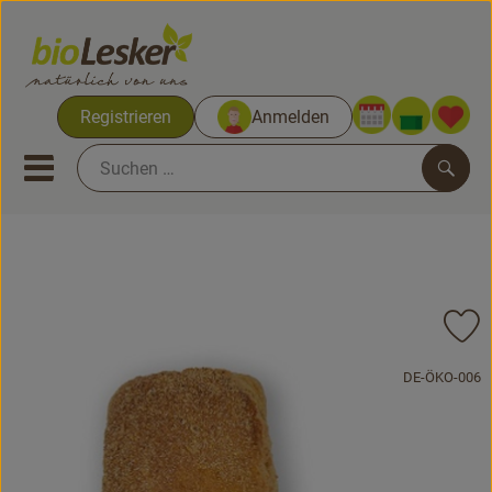
Warenko
Registrieren
Anmelden
Link
Mobiles Menu öffnen oder sc
Such
Biokisten
Kochkisten
Pr
Neues & Aktionen
, Kontrollstelle
DE-ÖKO-006
Biokisten
Obst & Gemüse