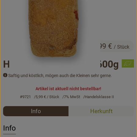
Bäckerei
Kühltheke
Vorratskammer...
5,99 €
Drogerie
/ Stück
Getränke
Hokkaido-Kürbisbrot 600g
Alternativen zu ...
Saftig und köstlich, mögen auch die Kleinen sehr gerne.
Artikel ist aktuell nicht bestellbar!
Unser Lieferservice
#9721
5,99 €
/ Stück
7% MwSt
Handelsklasse II
Rezepte
Büro&Kita
Info
Herkunft
Es wurden k
Entdecke passende Rezepte
Über uns
Info
Service