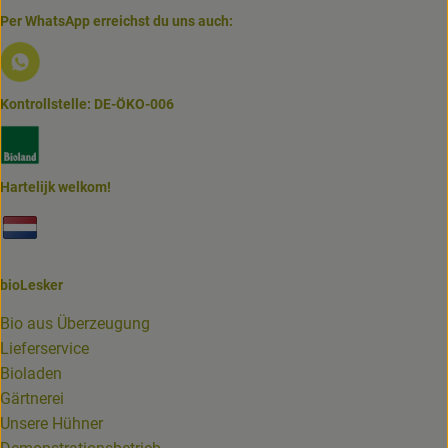
Per WhatsApp erreichst du uns auch:
Externer Link zu https://www.biolesker.de/lieferservice/w
Kontrollstelle: DE-ÖKO-006
Externer Link zu https://www.bioland.de/verbraucher
Hartelijk welkom!
Externer Link zu https://www.biolesker.de/unterseiten/bi
bioLesker
Bio aus Überzeugung
Lieferservice
Bioladen
Gärtnerei
Unsere Hühner