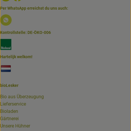
Per WhatsApp erreichst du uns auch:
Externer Link zu https://www.biolesker.de/lieferservice/w
Kontrollstelle: DE-ÖKO-006
Externer Link zu https://www.bioland.de/verbraucher
Hartelijk welkom!
Externer Link zu https://www.biolesker.de/unterseiten/bi
bioLesker
Bio aus Überzeugung
Lieferservice
Bioladen
Gärtnerei
Unsere Hühner