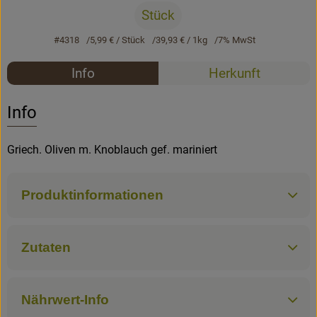
Stück
Rezepte
#4318
5,99 €
/ Stück
39,93 €
/ 1kg
7% MwSt
Rezepte
Info
Herkunft
Es wurden k
Entdecke passende Rezepte
Info
Griech. Oliven m. Knoblauch gef. mariniert
Produktinformationen
Zutaten
Nährwert-Info