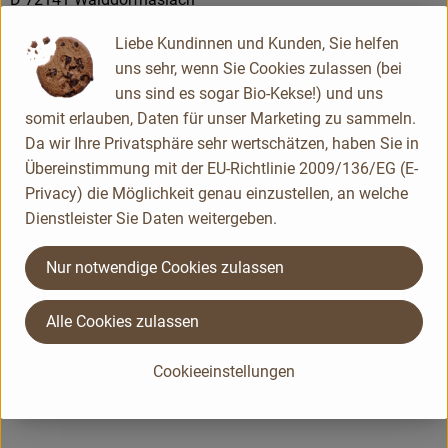
Il Cesto ist eine Manufaktur für biologische Antipasti.
Liebe Kundinnen und Kunden, Sie helfen
Das neue an unserer Qualität ist, dass wir Oliven und
uns sehr, wenn Sie Cookies zulassen (bei
andere eingelegte Rohstoffe als Frischeprodukt
uns sind es sogar Bio-Kekse!) und uns
verstehen, so wie die italienische Mamma ihre Oliven
somit erlauben, Daten für unser Marketing zu sammeln.
täglich frisch einlegt. Wir produzieren jede Woche
Da wir Ihre Privatsphäre sehr wertschätzen, haben Sie in
frisch und die gesamte Produktion geht sofort in den
Übereinstimmung mit der EU-Richtlinie 2009/136/EG (E-
Privacy) die Möglichkeit genau einzustellen, an welche
Verkauf. Unsere Rezepturen, beste Rohstoffe und die
Dienstleister Sie Daten weitergeben.
wöchentliche frische Produktion machen unsere
einzigartige Qualität aus.
Nur notwendige Cookies zulassen
Alle Cookies zulassen
Kontrollnummer DE-ÖKO-007
www.ilcesto.de
Cookieeinstellungen
(Daten von Ecoinform)
Il Cesto