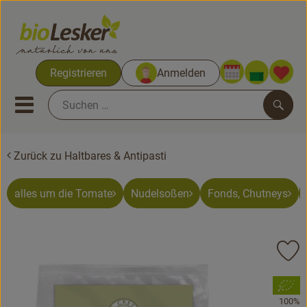
Warenko
Registrieren
Anmelden
Link
Mobiles Menu öffnen oder sc
Such
Zurück zu Haltbares & Antipasti
Biokisten
Kochkisten
alles um die Tomate
Nudelsoßen
Fonds, Chutneys
Neues & Aktionen
Pr
Biokisten
, Verband:
Obst & Gemüse
100%