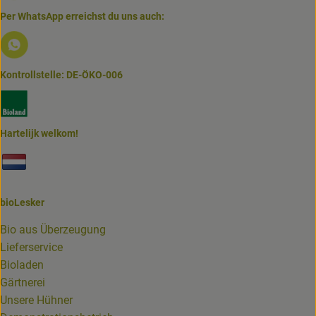
Per WhatsApp erreichst du uns auch:
Externer Link zu https://www.biolesker.de/lieferservice/w
Kontrollstelle: DE-ÖKO-006
Externer Link zu https://www.bioland.de/verbraucher
Hartelijk welkom!
Externer Link zu https://www.biolesker.de/unterseiten/bi
bioLesker
Bio aus Überzeugung
Lieferservice
Bioladen
Gärtnerei
Unsere Hühner