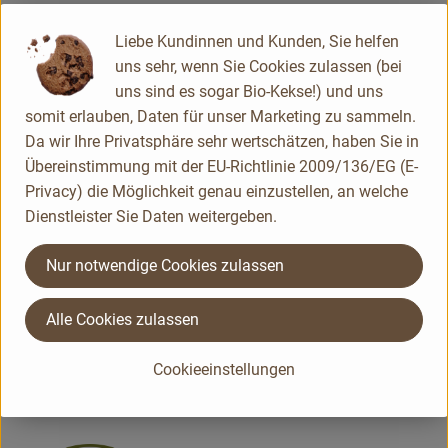
Il Cesto ist eine Manufaktur für biologische Antipasti.
Liebe Kundinnen und Kunden, Sie helfen
Das neue an unserer Qualität ist, dass wir Oliven und
uns sehr, wenn Sie Cookies zulassen (bei
andere eingelegte Rohstoffe als Frischeprodukt
uns sind es sogar Bio-Kekse!) und uns
verstehen, so wie die italienische Mamma ihre Oliven
somit erlauben, Daten für unser Marketing zu sammeln.
täglich frisch einlegt. Wir produzieren jede Woche
Da wir Ihre Privatsphäre sehr wertschätzen, haben Sie in
frisch und die gesamte Produktion geht sofort in den
Übereinstimmung mit der EU-Richtlinie 2009/136/EG (E-
Verkauf. Unsere Rezepturen, beste Rohstoffe und die
Privacy) die Möglichkeit genau einzustellen, an welche
Dienstleister Sie Daten weitergeben.
wöchentliche frische Produktion machen unsere
einzigartige Qualität aus.
Nur notwendige Cookies zulassen
Alle Cookies zulassen
Kontrollnummer DE-ÖKO-007
www.ilcesto.de
Cookieeinstellungen
(Daten von Ecoinform)
Il Cesto