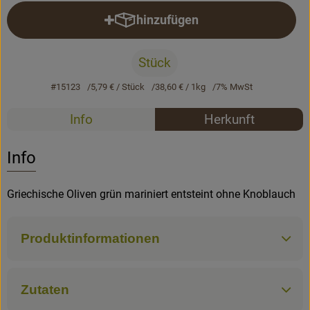
hinzufügen
Produkt zum Warenkorb hinzufü
Rezepte
Stück
#15123
5,79 €
/ Stück
38,60 €
/ 1kg
7% MwSt
Rezepte
Info
Herkunft
Es wurden k
Entdecke passende Rezepte
Info
Griechische Oliven grün mariniert entsteint ohne Knoblauch
Produktinformationen
Zutaten