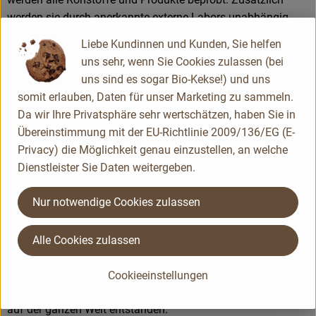
werden sie durch anerkannte externe Labors unabhängig
analysiert.
Liebe Kundinnen und Kunden, Sie helfen
uns sehr, wenn Sie Cookies zulassen (bei
Wie schon zu Beginn liegen Rapunzel auch heute die
uns sind es sogar Bio-Kekse!) und uns
persönlichen Kontakte zu den Lieferanten und langfristige
somit erlauben, Daten für unser Marketing zu sammeln.
Partnerschaften besonders am Herzen. Besuche vor Ort,
Da wir Ihre Privatsphäre sehr wertschätzen, haben Sie in
Beratung durch eigene Agrar-Ingenieure und der rege
Übereinstimmung mit der EU-Richtlinie 2009/136/EG (E-
Austausch miteinander sichern die einwandfreie Qualität der
Privacy) die Möglichkeit genau einzustellen, an welche
Rohstoffe ab. Das schafft Transparenz - vom Feld bis zum
Dienstleister Sie Daten weitergeben.
Teller des Verbrauchers.
Nur notwendige Cookies zulassen
Das größte Rapunzel Anbauprojekt: Bio aus der Türkei
Alle Cookies zulassen
Als Bio-Pionier setzt sich Rapunzel von Anfang an für die
Förderung der ökologischen Landwirtschaft ein. Aus dieser
Cookieeinstellungen
Aufbauarbeit sind eigene Anbauprojekte in der Türkei und
auf der ganzen Welt entstanden.