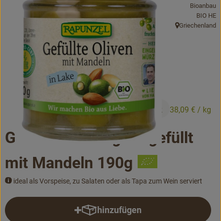
Bioanbau
Bäckerei
, Kontroll
BIO HE
Griechenland
Kühltheke
, Herkunft:
Vorratskammer...
Drogerie
Getränke
4,19 €
/ Stück
38,09 €
/ kg
Alternativen zu ...
Gefüllte Oliven grün gefüllt
Unser Lieferservice
mit Mandeln 190g
Büro&Kita
ideal als Vorspeise, zu Salaten oder als Tapa zum Wein serviert
Über uns
hinzufügen
Produkt zum Warenkorb hinzufü
Service