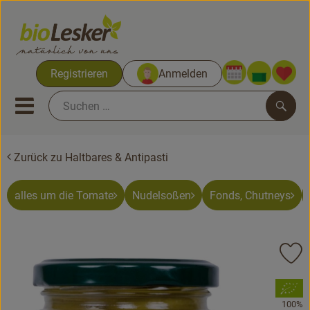
Warenko
Registrieren
Anmelden
Link
Mobiles Menu öffnen oder sc
Such
Zurück zu Haltbares & Antipasti
Biokisten
Kochkisten
alles um die Tomate
Nudelsoßen
Fonds, Chutneys
Neues & Aktionen
Pr
Biokisten
, Verband:
Obst & Gemüse
100%