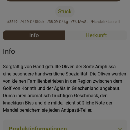
Stück
Rezepte
#3549
4,19 €
/ Stück
38,09 €
/ kg
7% MwSt
Handelsklasse II
Rezepte
Info
Herkunft
Es wurden k
Entdecke passende Rezepte
Info
Sorgfältig von Hand gefüllte Oliven der Sorte Amphissa -
eine besondere handwerkliche Spezialität! Die Oliven werden
von kleinen Familienbetrieben in der Region zwischen dem
Golf von Korinth und der Ägäis in Griechenland angebaut.
Durch ihren aromatisch-fruchtigen Geschmack, den
knackigen Biss und die milde, leicht süßliche Note der
Mandel bereichern sie jeden Antipasti-Teller.
Produktinformationen