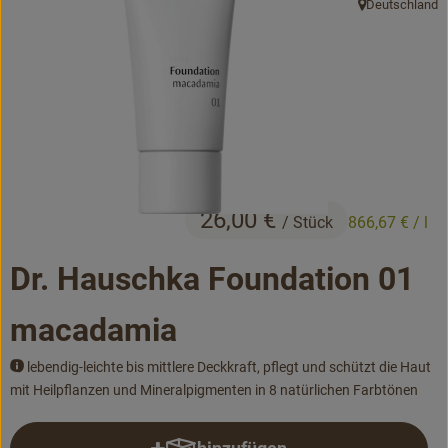
Deutschland
, Herkunft:
Bäckerei
Kühltheke
Vorratskammer...
Drogerie
Getränke
26,00 €
/ Stück
866,67 €
/ l
Alternativen zu ...
Dr. Hauschka Foundation 01
Unser Lieferservice
macadamia
Büro&Kita
lebendig-leichte bis mittlere Deckkraft, pflegt und schützt die Haut
mit Heilpflanzen und Mineralpigmenten in 8 natürlichen Farbtönen
Über uns
Service