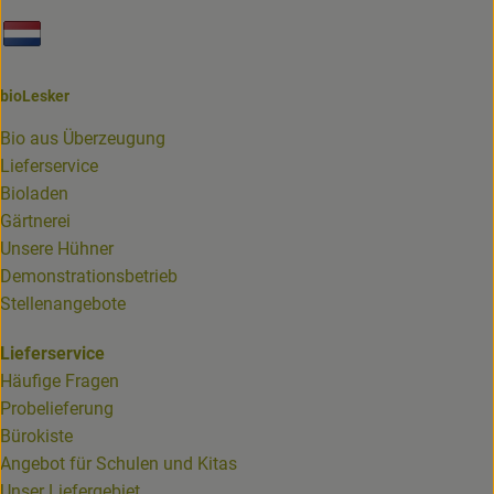
Externer Link zu https://www.biolesker.de/unterseiten/bi
bioLesker
Bio aus Überzeugung
Lieferservice
Bioladen
Gärtnerei
Unsere Hühner
Demonstrationsbetrieb
Stellenangebote
Lieferservice
Häufige Fragen
Probelieferung
Bürokiste
Angebot für Schulen und Kitas
Unser Liefergebiet