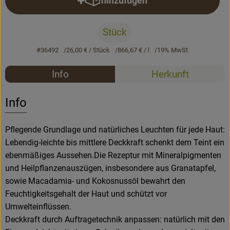
hinzufügen
Produkt zum Warenkorb hinzufü
Rezepte
Stück
#36492
26,00 €
/ Stück
866,67 €
/ l
19% MwSt
Rezepte
Info
Herkunft
Es wurden k
Entdecke passende Rezepte
Info
Pflegende Grundlage und natürliches Leuchten für jede Haut:
Lebendig-leichte bis mittlere Deckkraft schenkt dem Teint ein
ebenmäßiges Aussehen.Die Rezeptur mit Mineralpigmenten
und Heilpflanzenauszügen, insbesondere aus Granatapfel,
sowie Macadamia- und Kokosnussöl bewahrt den
Feuchtigkeitsgehalt der Haut und schützt vor
Umwelteinflüssen.
Deckkraft durch Auftragetechnik anpassen: natürlich mit den