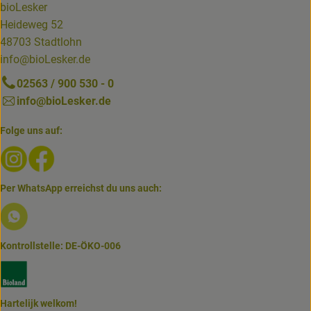
bioLesker
Heideweg 52
48703 Stadtlohn
info@bioLesker.de
02563 / 900 530 - 0
info@bioLesker.de
Folge uns auf:
Externer Link zu https://www.instagram.com/biolesker/
Externer Link zu https://www.facebook.com/bioLesk
Per WhatsApp erreichst du uns auch:
Externer Link zu https://www.biolesker.de/lieferservice/w
Kontrollstelle: DE-ÖKO-006
Externer Link zu https://www.bioland.de/verbraucher
Hartelijk welkom!