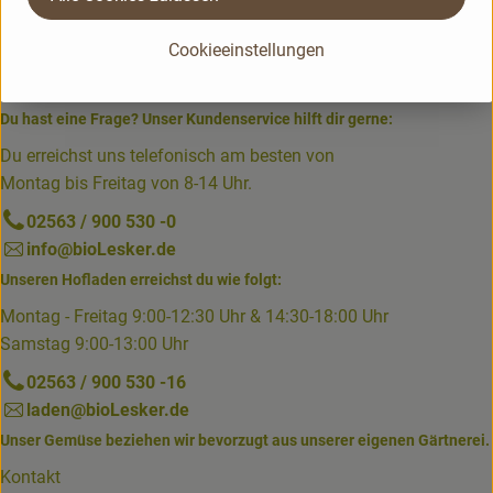
Cookieeinstellungen
Du hast eine Frage? Unser Kundenservice hilft dir gerne:
Du erreichst uns telefonisch am besten von
Montag bis Freitag von 8-14 Uhr.
02563 / 900 530 -0
info@bioLesker.de
Unseren Hofladen erreichst du wie folgt:
Montag - Freitag 9:00-12:30 Uhr & 14:30-18:00 Uhr
Samstag 9:00-13:00 Uhr
02563 / 900 530 -16
laden@bioLesker.de
Unser Gemüse beziehen wir bevorzugt aus unserer eigenen Gärtnerei.
Kontakt