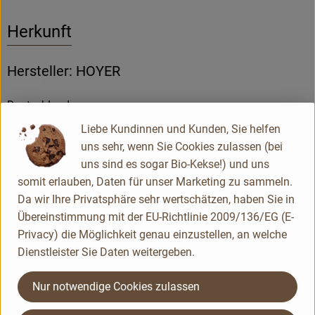
Herkunft
Hersteller: HOYER
Deutschland
Liebe Kundinnen und Kunden, Sie helfen
uns sehr, wenn Sie Cookies zulassen (bei
HOYER GmbH
uns sind es sogar Bio-Kekse!) und uns
somit erlauben, Daten für unser Marketing zu sammeln.
D 82398 Polling
Da wir Ihre Privatsphäre sehr wertschätzen, haben Sie in
Kontrollnummer DE-BY-001-06215-BCD
Übereinstimmung mit der EU-Richtlinie 2009/136/EG (E-
www.hoyer-honig.de
Privacy) die Möglichkeit genau einzustellen, an welche
(Daten von Ecoinform)
Dienstleister Sie Daten weitergeben.
HOYER
Nur notwendige Cookies zulassen