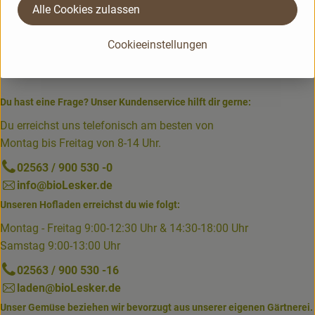
Alle Cookies zulassen
Cookieeinstellungen
Du hast eine Frage? Unser Kundenservice hilft dir gerne:
Du erreichst uns telefonisch am besten von
Montag bis Freitag von 8-14 Uhr.
02563 / 900 530 -0
info@bioLesker.de
Unseren Hofladen erreichst du wie folgt:
Montag - Freitag 9:00-12:30 Uhr & 14:30-18:00 Uhr
Samstag 9:00-13:00 Uhr
02563 / 900 530 -16
laden@bioLesker.de
Unser Gemüse beziehen wir bevorzugt aus unserer eigenen Gärtnerei.