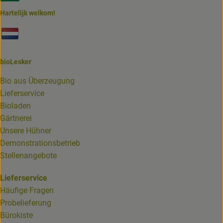
Hartelijk welkom!
Externer Link zu https://www.biolesker.de/unterseiten/bi
bioLesker
Bio aus Überzeugung
Lieferservice
Bioladen
Gärtnerei
Unsere Hühner
Demonstrationsbetrieb
Stellenangebote
Lieferservice
Häufige Fragen
Probelieferung
Bürokiste